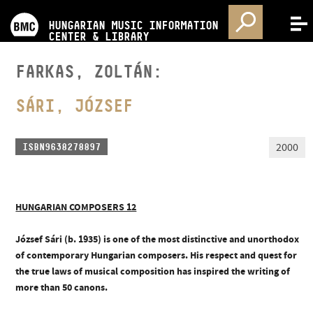
PROGRAMS
HUNGARIAN MUSIC INFORMATION
MENU
CENTER & LIBRARY
COMPETITIONS
FARKAS, ZOLTÁN:
TRAININGS
SÁRI, JÓZSEF
RELEASES
2000
ISBN9638278897
ABOUT US
HUNGARIAN COMPOSERS 12
CONTACT
József Sári (b. 1935) is one of the most distinctive and unorthodox
of contemporary Hungarian composers. His respect and quest for
the true laws of musical composition has inspired the writing of
VIDEO GALLERY
more than 50 canons.