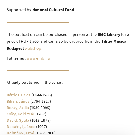
ARTIST DATABASE
Supported by
National Cultural Fund
COMPOSITION DATABASE
MUSIC LIBRARY, ONLINE CATALOG
The publication can be purchased in person at the
BMC Library
for a
price of HUF 1,500, and can also be ordered from the
Editio Musica
Budapest
webshop
.
Full series:
www.emb.hu
Already published in the series:
Bárdos, Lajos
(1899-1986)
Bihari, János
(1764-1827)
Bozay, Attila
(1939-1999)
Csíky, Boldizsár
(1937)
Dávid, Gyula
(1913-1977)
Decsényi, János
(1927)
Dohnányi, Ernő
(1877.1960)