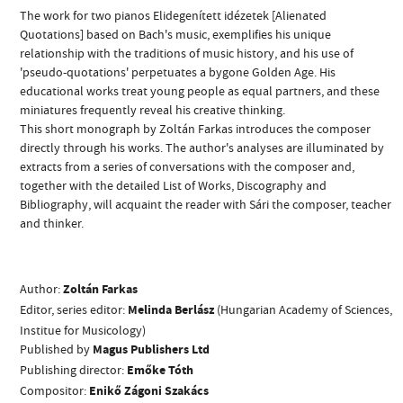
The work for two pianos Elidegenített idézetek [Alienated
Quotations] based on Bach's music, exemplifies his unique
relationship with the traditions of music history, and his use of
'pseudo-quotations' perpetuates a bygone Golden Age. His
educational works treat young people as equal partners, and these
miniatures frequently reveal his creative thinking.
This short monograph by Zoltán Farkas introduces the composer
ADDRESS
directly through his works. The author's analyses are illuminated by
extracts from a series of conversations with the composer and,
EMAIL
together with the detailed List of Works, Discography and
infokozpont@bmc.hu
Bibliography, will acquaint the reader with Sári the composer, teacher
PHONE
and thinker.
OPENING HOURS
Author:
Zoltán Farkas
Editor, series editor:
Melinda
Berlász
(Hungarian Academy of Sciences,
Institue for Musicology)
Published by
Magus Publishers Ltd
Publishing director:
Emőke Tóth
Compositor:
Enikő Zágoni Szakács