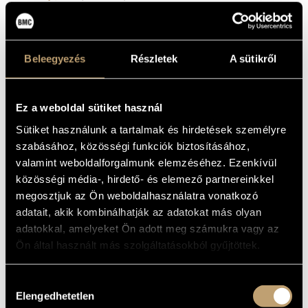
Dubrovay, László
(1943)
Durkó, Zsolt
(1934-1997)
Egressy, Béni
(1814-1851)
Farkas, Ferenc
(1905-2000)
Beleegyezés
Részletek
A sütikről
Fusz, János
(1777-1819)
Gárdonyi, Zoltán
(1906-1986)
Horusitzky, Zoltán
(1903-1985)
Ez a weboldal sütiket használ
Hubay, Jenő
(1858-1937)
Huszár, Lajos
(1948)
Sütiket használunk a tartalmak és hirdetések személyre
Istvánffy, Benedek
(1733-1778)
szabásához, közösségi funkciók biztosításához,
Járdányi, Pál
(1920-1966)
valamint weboldalforgalmunk elemzéséhez. Ezenkívül
Jeney, Zoltán
(1943-2019)
közösségi média-, hirdető- és elemező partnereinkkel
Kadosa, Pál
(1903-1983)
megosztjuk az Ön weboldalhasználatra vonatkozó
Kocsár, Miklós
(1933-2019)
Kósa, György
(1897-1984)
adatait, akik kombinálhatják az adatokat más olyan
Kurtág, György
(1926)
adatokkal, amelyeket Ön adott meg számukra vagy az
Lavotta, János
(1764-1820)
Ön által használt más szolgáltatásokból gyűjtöttek.
Lendvay, Kamilló
(1928)
Maros, Rudolf
(1917-1982)
Hozzájárulás
Mihalovich, Ödön
(1842-1929)
Elengedhetetlen
Mosonyi, Mihály
(1815-1870)
kiválasztása