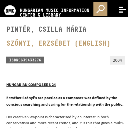
PROGRAMS
HUNGARIAN MUSIC INFORMATION
MENU
CENTER & LIBRARY
COMPETITIONS
PINTÉR, CSILLA MÁRIA
TRAININGS
SZŐNYI, ERZSÉBET (ENGLISH)
RELEASES
2004
ISBN9639433276
ABOUT US
HUNGARIAN COMPOSERS 24
CONTACT
Erzsébet Szőnyi’s arc poetica as a composer was defined by the
concious searching and caring for the relationship with the public.
VIDEO GALLERY
Her creative viewpoint is characterised by an interest in both
conservatism and more recent trends, and it is this that gives a multi-