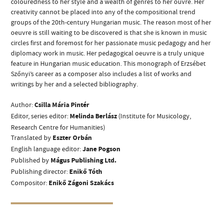
colouredness to her style and a wealth of genres to her ouvre. Her
creativity cannot be placed into any of the compositional trend
groups of the 20th-century Hungarian music. The reason most of her
oeuvre is still waiting to be discovered is that she is known in music
circles first and foremost for her passionate music pedagogy and her
diplomacy work in music. Her pedagogical oeuvre is a truly unique
feature in Hungarian music education. This monograph of Erzsébet
ADDRESS
Szőnyi’s career as a composer also includes a list of works and
writings by her and a selected bibliography.
EMAIL
Author:
Csilla Mária Pintér
infokozpont@bmc.hu
Editor, series editor:
Melinda
Berlász
(Institute for Musicology,
PHONE
Research Centre for Humanities)
Translated by
Eszter Orbán
OPENING HOURS
English language editor:
Jane Pogson
Published by
Mágus Publishing Ltd.
Publishing director:
Enikő Tóth
Compositor:
Enikő Zágoni Szakács