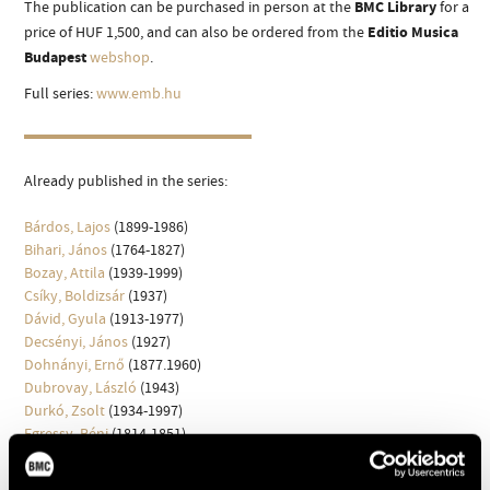
The publication can be purchased in person at the
BMC Library
for a
ARTIST DATABASE
price of HUF 1,500, and can also be ordered from the
Editio Musica
Budapest
webshop
.
COMPOSITION DATABASE
Full series:
www.emb.hu
MUSIC LIBRARY, ONLINE CATALOG
Already published in the series:
Bárdos, Lajos
(1899-1986)
Bihari, János
(1764-1827)
Bozay, Attila
(1939-1999)
Csíky, Boldizsár
(1937)
Dávid, Gyula
(1913-1977)
Decsényi, János
(1927)
Dohnányi, Ernő
(1877.1960)
Dubrovay, László
(1943)
Durkó, Zsolt
(1934-1997)
Egressy, Béni
(1814-1851)
Farkas, Ferenc
(1905-2000)
Fusz, János
(1777-1819)