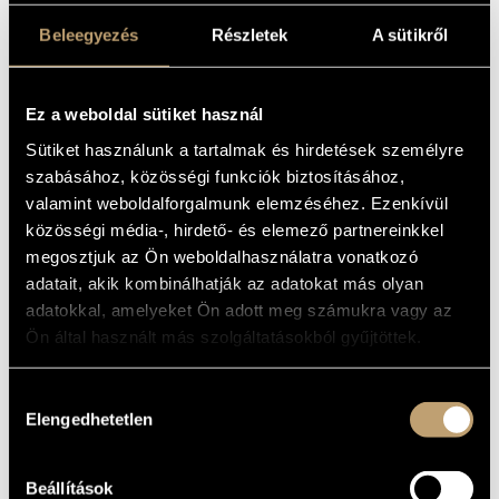
Gárdonyi, Zoltán
(1906-1986)
Horusitzky, Zoltán
(1903-1985)
Beleegyezés
Részletek
A sütikről
Hubay, Jenő
(1858-1937)
Huszár, Lajos
(1948)
Istvánffy, Benedek
(1733-1778)
Ez a weboldal sütiket használ
Járdányi, Pál
(1920-1966)
Sütiket használunk a tartalmak és hirdetések személyre
Jeney, Zoltán
(1943-2019)
Kadosa, Pál
(1903-1983)
szabásához, közösségi funkciók biztosításához,
Kocsár, Miklós
(1933-2019)
valamint weboldalforgalmunk elemzéséhez. Ezenkívül
Kósa, György
(1897-1984)
közösségi média-, hirdető- és elemező partnereinkkel
Kurtág, György
(1926)
megosztjuk az Ön weboldalhasználatra vonatkozó
Lavotta, János
(1764-1820)
adatait, akik kombinálhatják az adatokat más olyan
Lendvay, Kamilló
(1928)
adatokkal, amelyeket Ön adott meg számukra vagy az
Maros, Rudolf
(1917-1982)
Ön által használt más szolgáltatásokból gyűjtöttek.
Mihalovich, Ödön
(1842-1929)
Mosonyi, Mihály
(1815-1870)
Orbán, György
(1947)
Hozzájárulás
Petrovics, Emil
(1930-2011)
Elengedhetetlen
kiválasztása
Pongrácz, Zoltán
(1912-2007)
Ránki, György
(1907-1992)
Sári, József
(1935)
Beállítások