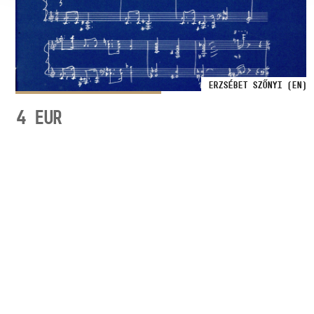
ERZSÉBET SZŐNYI (EN)
4
EUR