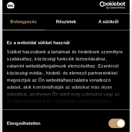
Durkó, Zsolt
(1934-1997)
Egressy, Béni
(1814-1851)
Farkas, Ferenc
(1905-2000)
Fusz, János
(1777-1819)
Beleegyezés
Részletek
A sütikről
Gárdonyi, Zoltán
(1906-1986)
Horusitzky, Zoltán
(1903-1985)
Hubay, Jenő
(1858-1937)
Ez a weboldal sütiket használ
Huszár, Lajos
(1948)
Sütiket használunk a tartalmak és hirdetések személyre
Istvánffy, Benedek
(1733-1778)
Járdányi, Pál
(1920-1966)
szabásához, közösségi funkciók biztosításához,
Jeney, Zoltán
(1943-2019)
valamint weboldalforgalmunk elemzéséhez. Ezenkívül
Kadosa, Pál
(1903-1983)
közösségi média-, hirdető- és elemező partnereinkkel
Kocsár, Miklós
(1933-2019)
megosztjuk az Ön weboldalhasználatra vonatkozó
Kósa, György
(1897-1984)
adatait, akik kombinálhatják az adatokat más olyan
Kurtág, György
(1926)
adatokkal, amelyeket Ön adott meg számukra vagy az
Lavotta, János
(1764-1820)
Ön által használt más szolgáltatásokból gyűjtöttek.
Lendvay, Kamilló
(1928)
Maros, Rudolf
(1917-1982)
Mihalovich, Ödön
(1842-1929)
Hozzájárulás
Mosonyi, Mihály
(1815-1870)
Elengedhetetlen
kiválasztása
Orbán, György
(1947)