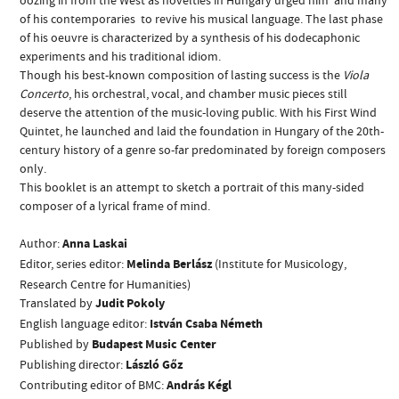
of his contemporaries  to revive his musical language. The last phase
of his oeuvre is characterized by a synthesis of his dodecaphonic
experiments and his traditional idiom.
Though his best-known composition of lasting success is the
Viola
Concerto
, his orchestral, vocal, and chamber music pieces still
deserve the attention of the music-loving public. With his First Wind
ADDRESS
Quintet, he launched and laid the foundation in Hungary of the 20th-
century history of a genre so-far predominated by foreign composers
only.
EMAIL
This booklet is an attempt to sketch a portrait of this many-sided
infokozpont@bmc.hu
composer of a lyrical frame of mind.
PHONE
Author:
Anna Laskai
Editor, series editor:
Melinda
Berlász
(Institute for Musicology,
OPENING HOURS
Research Centre for Humanities)
Translated by
Judit Pokoly
English language editor:
István Csaba Németh
Published by
Budapest Music Center
Publishing director:
László Gőz
Contributing editor of BMC:
András Kégl