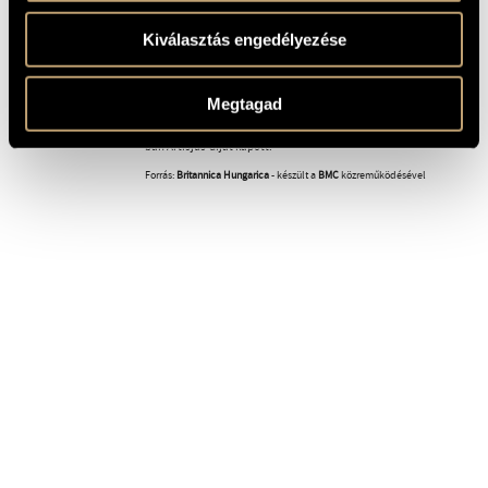
Jelenleg az új, zenepedagógiai módszere kidolgozásán és
könyv alakban való megjelentetésén dolgozik.
Kiválasztás engedélyezése
1998-ban Lokomotiv szimfóniája 3. díjat nyert a 7.
alkalommal megrendezett Nemzetközi Elektroakusztikus
versenyen (IREN). 1999-ben a Széchenyi Irodalmi és Művészeti
Akadémia rendes tagjává választották. Sáry László
Megtagad
munkásságának elismeréseként 1979-ben Kassák-díjat, 1986-
ban Erkel-díjat, 1993-ban Bartók-Pásztory-díjat, 2000-ben
Érdemes Művész címet, 2008-ban Kiváló Művész címet, 2016-
ban Artisjus-díjat kapott.
Forrás:
Britannica Hungarica
- készült a
BMC
közreműködésével