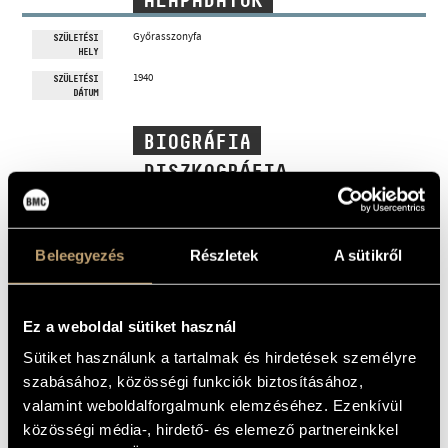
ALAPADATOK
MŰVÉSZADATBÁZIS
Győrasszonyfa
SZÜLETÉSI
HELY
ZENEMŰ-ADATBÁZIS
1940
SZÜLETÉSI
DÁTUM
ZENEI KÖNYVTÁR, ONLINE KATALÓGUS
BIOGRÁFIA
DISZKOGRÁFIA
MŰJEGYZÉK
1940. január 1. Győr.
Beleegyezés
Részletek
A sütikről
Zeneszerző, zenepedagógus, az Új Zenei Stúdió alapítótagja.
1966-ban zeneszerzői diplomát szerzett a budapesti Liszt
Ferenc Zeneművészeti Főiskolán, ahol tanára Szervánszky
Endre volt. 1970-ben, Simon Albert ösztönzésére Jeney
Ez a weboldal sütiket használ
Zoltánnal, Vidovszky Lászlóval, Eötvös Péterrel és Kocsis
Zoltánnal közösen megalapították az Új Zenei Stúdiót, mely
hamarosan nemzetközileg is jól ismert zeneszerzői és
Sütiket használunk a tartalmak és hirdetések személyre
előadói műhellyé vált, s 1972 és 1990 között több, mint 600
szabásához, közösségi funkciók biztosításához,
kortárs zenei művet mutatott be. A Stúdió tevékenységében
mint zeneszerző és mint előadó is részt vett saját és más
valamint weboldalforgalmunk elemzéséhez. Ezenkívül
szerzők műveinek előadását és terjesztését illetően. Mindkét
minőségében fellépett számos országban.
közösségi média-, hirdető- és elemező partnereinkkel
1972-ben Darmstadtban tett látogatása alkalmával