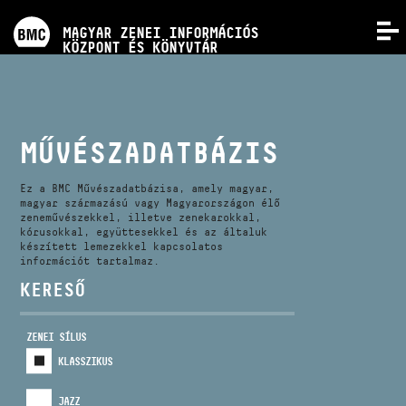
PROGRAMOK
MAGYAR ZENEI INFORMÁCIÓS
MENÜ
KÖZPONT ÉS KÖNYVTÁR
VERSENYEK
KÉPZÉSEK
MŰVÉSZADATBÁZIS
KIADVÁNYOK
Ez a BMC Művészadatbázisa, amely magyar,
magyar származású vagy Magyarországon élő
zeneművészekkel, illetve zenekarokkal,
kórusokkal, együttesekkel és az általuk
RÓLUNK
készített lemezekkel kapcsolatos
információt tartalmaz.
KERESŐ
KAPCSOLAT
ZENEI SÍLUS
VIDEÓ GALÉRIA
KLASSZIKUS
JAZZ