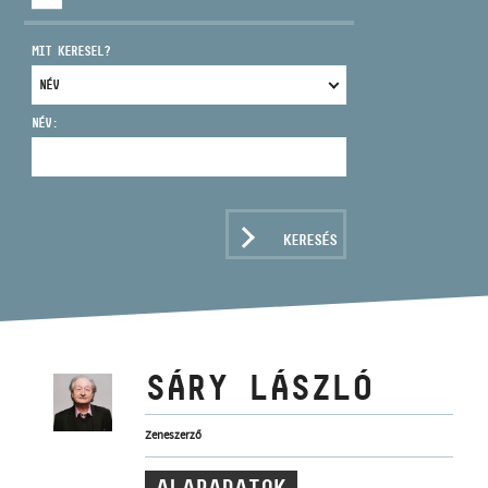
MIT KERESEL?
NÉV:
CÍM
EMAIL
infokozpont@bmc.hu
KERESÉS
TELEFON
NYITVA TARTÁS
SÁRY LÁSZLÓ
Zeneszerző