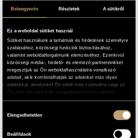
ALAPADATOK
MŰVÉSZADATBÁZIS
Beleegyezés
Részletek
A sütikről
Márta István
/
Sáry László
SZERZŐK
ZENEMŰ-ADATBÁZIS
Hungaroton
KIADÓ
HCD 12855
KATALÓGUSSZÁMA
Ez a weboldal sütiket használ
ZENEI KÖNYVTÁR, ONLINE KATALÓGUS
1994
MEGJELENÉS
Sütiket használunk a tartalmak és hirdetések személyre
ÉVE
szabásához, közösségi funkciók biztosításához,
Részletes adatok
RÉSZLETEK
valamint weboldalforgalmunk elemzéséhez. Ezenkívül
A Hungaroton SLPD 12800 (1987) újrakiadása
MEGJEGYZÉS
közösségi média-, hirdető- és elemező partnereinkkel
megosztjuk az Ön weboldalhasználatra vonatkozó
Bojtos Károly
/
Márta István
/
Rácz Zoltán
/
Rácz György
/
KÖZREMŰKÖDŐK
Sárkány Zsolt
/
Váczi Zoltán
adatait, akik kombinálhatják az adatokat más olyan
adatokkal, amelyeket Ön adott meg számukra vagy az
MŰVEK
Ön által használt más szolgáltatásokból gyűjtöttek.
SZERZŐ
CÍM
Hozzájárulás
Elengedhetetlen
Márta István
Babaházi történet - Ütőegyüttesre
kiválasztása
Kotyogó kő egy korsóban - 1.
Sáry László
változat
Ismeretlen
Afrikai tradicionális zene
Beállítások
Ismeretlen
Afrikai tradicionális zene