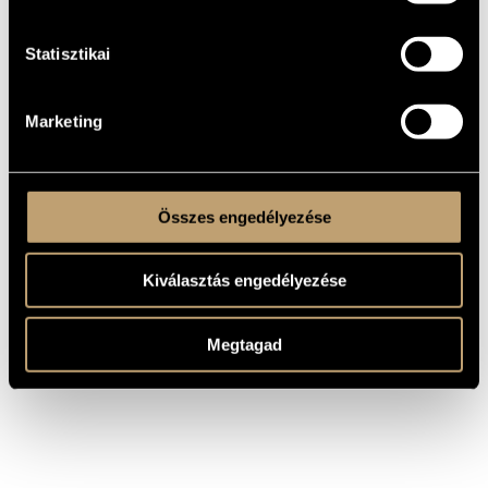
Green, George
Charleston Capers
Hamilton
Statisztikai
Green, George
Jovial Jasper (A Slow Drag)
Hamilton
Green, George
Log Cabin Blues (Blue Fox
Hamilton
Trot)
Marketing
Reich, Steve
Piano Phase
Cage, John
Second Construction
Összes engedélyezése
Kiválasztás engedélyezése
Megtagad