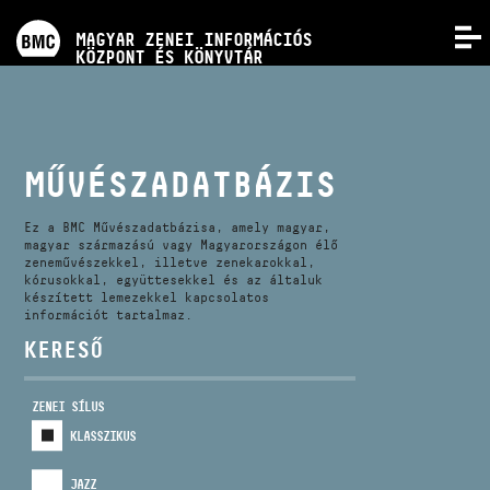
PROGRAMOK
MAGYAR ZENEI INFORMÁCIÓS
MENÜ
KÖZPONT ÉS KÖNYVTÁR
VERSENYEK
KÉPZÉSEK
MŰVÉSZADATBÁZIS
KIADVÁNYOK
Ez a BMC Művészadatbázisa, amely magyar,
magyar származású vagy Magyarországon élő
zeneművészekkel, illetve zenekarokkal,
kórusokkal, együttesekkel és az általuk
RÓLUNK
készített lemezekkel kapcsolatos
információt tartalmaz.
KERESŐ
KAPCSOLAT
ZENEI SÍLUS
VIDEÓ GALÉRIA
KLASSZIKUS
JAZZ