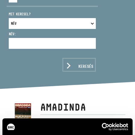
MIT KERESEL?
NÉV:
CÍM
EMAIL
infokozpont@bmc.hu
KERESÉS
TELEFON
NYITVA TARTÁS
AMADINDA
Album