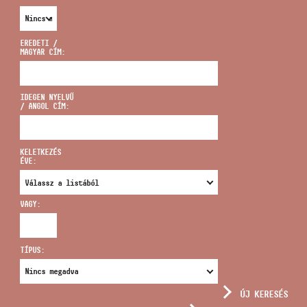
EREDETI /
MAGYAR CÍM:
CÍM
IDEGEN NYELVŰ
/ ANGOL CÍM:
EMAIL
infokozpont@bmc.hu
KELETKEZÉS
ÉVE:
TELEFON
VAGY:
NYITVA TARTÁS
TÍPUS:
ÚJ KERESÉS