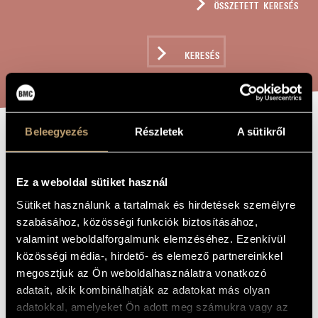
ÖSSZETETT KERESÉS
MŰVÉSZADATBÁZIS
ZENEMŰ-ADATBÁZIS
KERESÉS
ZENEI KÖNYVTÁR, ONLINE KATALÓGUS
Beleegyezés
Részletek
A sütikről
MINDIG CSAK AZ
A MŰ CÍME
VAN, AMI VAN
Ez a weboldal sütiket használ
Sütiket használunk a tartalmak és hirdetések személyre
Sáry László
ZENESZERZŐ
szabásához, közösségi funkciók biztosításához,
valamint weboldalforgalmunk elemzéséhez. Ezenkívül
Mindig csak az van, ami van
EREDETI /
közösségi média-, hirdető- és elemező partnereinkkel
MAGYAR CÍM
megosztjuk az Ön weboldalhasználatra vonatkozó
There´s only every what there is
IDEGEN
NYELVŰ /
adatait, akik kombinálhatják az adatokat más olyan
ANGOL CÍM
adatokkal, amelyeket Ön adott meg számukra vagy az
6 énekesre, zongorára és harmóniumra
ALCÍM