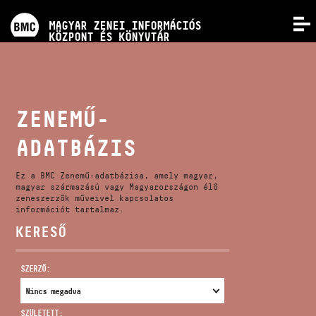
PROGRAMOK
MAGYAR ZENEI INFORMÁCIÓS
MENÜ
KÖZPONT ÉS KÖNYVTÁR
VERSENYEK
KÉPZÉSEK
ZENEMŰ-
ADATBÁZIS
KIADVÁNYOK
Ez a BMC Zenemű-adatbázisa, amely magyar,
RÓLUNK
magyar származású vagy Magyarországon élő
zeneszerzők műveivel kapcsolatos
információt tartalmaz.
KERESŐ
KAPCSOLAT
SZERZŐ:
VIDEÓ GALÉRIA
SZÜLETETT: