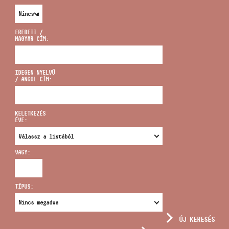
EREDETI /
MAGYAR CÍM:
CÍM
IDEGEN NYELVŰ
/ ANGOL CÍM:
EMAIL
infokozpont@bmc.hu
KELETKEZÉS
ÉVE:
TELEFON
VAGY:
NYITVA TARTÁS
TÍPUS:
ÚJ KERESÉS