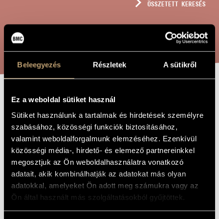
ÖSSZETETT KERESÉS
MŰVÉSZADATBÁZIS
ZENEMŰ-ADATBÁZIS
KERESÉS
ZENEI KÖNYVTÁR, ONLINE KATALÓGUS
Beleegyezés
Részletek
A sütikről
DOB ÉS TÁNC
Ez a weboldal sütiket használ
A MŰ CÍME
Sütiket használunk a tartalmak és hirdetések személyre
szabásához, közösségi funkciók biztosításához,
Sáry László
ZENESZERZŐ
valamint weboldalforgalmunk elemzéséhez. Ezenkívül
közösségi média-, hirdető- és elemező partnereinkkel
Dob és tánc
EREDETI /
MAGYAR CÍM
megosztjuk az Ön weboldalhasználatra vonatkozó
Drum and Dance
adatait, akik kombinálhatják az adatokat más olyan
IDEGEN
NYELVŰ /
adatokkal, amelyeket Ön adott meg számukra vagy az
ANGOL CÍM
Ön által használt más szolgáltatásokból gyűjtöttek.
12 szoprán- és 12 althangra, Weöres Sándor versének
ALCÍM
felhasználásával
1975
A MŰ