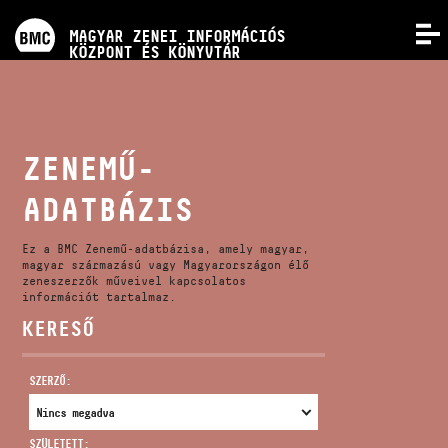
PROGRAMOK
MAGYAR ZENEI INFORMÁCIÓS
MENÜ
KÖZPONT ÉS KÖNYVTÁR
VERSENYEK
KÉPZÉSEK
ZENEMŰ-
ADATBÁZIS
KIADVÁNYOK
Ez a BMC Zenemű-adatbázisa, amely magyar,
RÓLUNK
magyar származású vagy Magyarországon élő
zeneszerzők műveivel kapcsolatos
információt tartalmaz.
KERESŐ
KAPCSOLAT
SZERZŐ:
VIDEÓ GALÉRIA
SZÜLETETT: