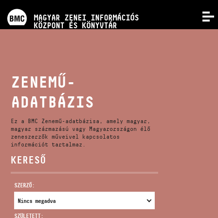
PROGRAMOK
MAGYAR ZENEI INFORMÁCIÓS
MENÜ
KÖZPONT ÉS KÖNYVTÁR
VERSENYEK
KÉPZÉSEK
ZENEMŰ-
ADATBÁZIS
KIADVÁNYOK
Ez a BMC Zenemű-adatbázisa, amely magyar,
RÓLUNK
magyar származású vagy Magyarországon élő
zeneszerzők műveivel kapcsolatos
információt tartalmaz.
KERESŐ
KAPCSOLAT
SZERZŐ:
VIDEÓ GALÉRIA
SZÜLETETT: