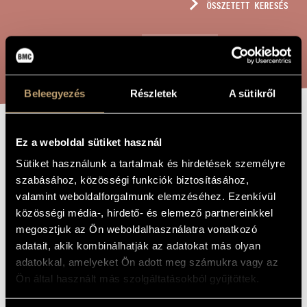
ÖSSZETETT KERESÉS
MŰVÉSZADATBÁZIS
ZENEMŰ-ADATBÁZIS
KERESÉS
ZENEI KÖNYVTÁR, ONLINE KATALÓGUS
Beleegyezés
Részletek
A sütikről
GAGA
Ez a weboldal sütiket használ
A MŰ CÍME
Sütiket használunk a tartalmak és hirdetések személyre
szabásához, közösségi funkciók biztosításához,
Jeney Zoltán
/
Sáry László
/
Vidovszky László
ZENESZERZŐ
valamint weboldalforgalmunk elemzéséhez. Ezenkívül
közösségi média-, hirdető- és elemező partnereinkkel
Gaga
EREDETI /
MAGYAR CÍM
megosztjuk az Ön weboldalhasználatra vonatkozó
Gaga
IDEGEN
adatait, akik kombinálhatják az adatokat más olyan
NYELVŰ /
adatokkal, amelyeket Ön adott meg számukra vagy az
ANGOL CÍM
Ön által használt más szolgáltatásokból gyűjtöttek.
Klarinétra, csellóra és zongorára
ALCÍM
1976
A MŰ