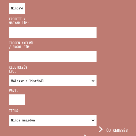
EREDETI /
MAGYAR CÍM:
CÍM
IDEGEN NYELVŰ
/ ANGOL CÍM:
EMAIL
infokozpont@bmc.hu
KELETKEZÉS
ÉVE:
TELEFON
VAGY:
NYITVA TARTÁS
TÍPUS:
ÚJ KERESÉS