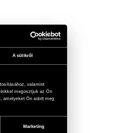
A sütikről
tosításához, valamint
einkkel megosztjuk az Ön
l, amelyeket Ön adott meg
Marketing