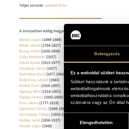
Teljes sorozat:
www.emb.hu
A sorozatban eddig megjelent kötetek:
Bárdos Lajos
(1899-1986)
Bihari János
(1764-1827)
Bozay Attila
(1939-1999)
Beleegyezés
Csíky Boldizsár
(1937)
Dávid Gyula
(1913-1977)
Decsényi János
(1927)
Ez a weboldal sütiket haszn
Dohnányi Ernő
(1877.1960)
Dubrovay László
(1943)
Sütiket használunk a tartal
Durkó Zsolt
(1934-1997)
weboldalforgalmunk elemzésé
Egressy Béni
(1814-1851)
weboldalhasználatra vonatko
Farkas Ferenc
(1905-2000)
számukra vagy az Ön által ha
Fusz János
(1777-1819)
Gárdonyi Zoltán
(1906-1986)
Horusitzky Zoltán
(1903-1985)
Hozzájárulás
Hubay Jenő
(1858-1937)
Elengedhetetlen
kiválasztása
Huszár Lajos
(1948)