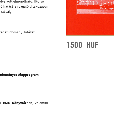
olva volt elmondható. Utolsó
ő hatására reagáló tiltakozáson
azásáig.
Zenetudományi Intézet
1500
HUF
udományos Alapprogram
BMC Könyvtár
 a
ban, valamint