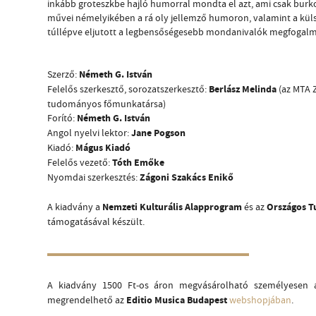
inkább groteszkbe hajló humorral mondta el azt, ami csak burk
művei némelyikében a rá oly jellemző humoron, valamint a küls
túllépve eljutott a legbensőségesebb mondanivalók megfogalm
Németh G. István
Szerző:
Berlász Melinda
Felelős szerkesztő, sorozatszerkesztő:
(az MTA 
tudományos főmunkatársa)
Németh G. István
Forító:
Jane Pogson
Angol nyelvi lektor:
Mágus Kiadó
Kiadó:
Tóth Emőke
Felelős vezető:
Zágoni Szakács Enikő
Nyomdai szerkesztés:
Nemzeti Kulturális Alapprogram
Országos T
A kiadvány a
és az
támogatásával készült.
A kiadvány 1500 Ft-os áron megvásárolható személyesen
Editio Musica Budapest
megrendelhető az
webshopjában
.