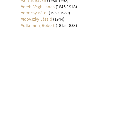
Vántus István
(1935-1992)
Verebi Végh János
(1845-1918)
Vermesy Péter
(1939-1989)
Vidovszky László
(1944)
Volkmann, Robert
(1815-1883)