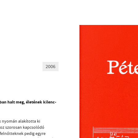
HÍREK
CÍM
VERSENYEK
EMAIL
infokozpont@bmc.hu
KIADVÁNYOK
TELEFON
KAPCSOLAT
NYITVA TARTÁS
2006
an halt meg, életének kilenc-
k nyomán alakította ki
ához szorosan kapcsolódó
 felnőtteknek pedig egyre