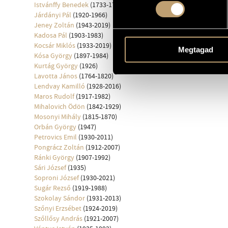
Istvánffy Benedek
(1733-1778)
Járdányi Pál
(1920-1966)
Jeney Zoltán
(1943-2019)
Kadosa Pál
(1903-1983)
Kocsár Miklós
(1933-2019)
Megtagad
Kósa György
(1897-1984)
Kurtág György
(1926)
Lavotta János
(1764-1820)
Lendvay Kamilló
(1928-2016)
Maros Rudolf
(1917-1982)
Mihalovich Ödön
(1842-1929)
Mosonyi Mihály
(1815-1870)
Orbán György
(1947)
Petrovics Emil
(1930-2011)
Pongrácz Zoltán
(1912-2007)
Ránki György
(1907-1992)
Sári József
(1935)
Soproni József
(1930-2021)
Sugár Rezső
(1919-1988)
Szokolay Sándor
(1931-2013)
Szőnyi Erzsébet
(1924-2019)
Szőllősy András
(1921-2007)