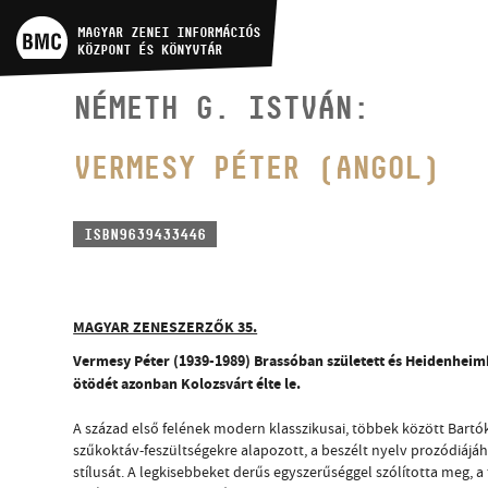
MŰVÉSZADATBÁZIS
MAGYAR ZENEI INFORMÁCIÓS
KÖZPONT ÉS KÖNYVTÁR
ZENEMŰ-ADATBÁZIS
NÉMETH G. ISTVÁN:
ZENEI KÖNYVTÁR, ONLINE
VERMESY PÉTER (ANGOL)
KATALÓGUS
ISBN9639433446
MAGYAR ZENESZERZŐK 35.
Vermesy Péter (1939-1989) Brassóban született és Heidenheimb
ötödét azonban Kolozsvárt élte le.
A század első felének modern klasszikusai, többek között Bartó
szűkoktáv-feszültségekre alapozott, a beszélt nyelv prozódiáj
stílusát. A legkisebbeket derűs egyszerűséggel szólította meg, a