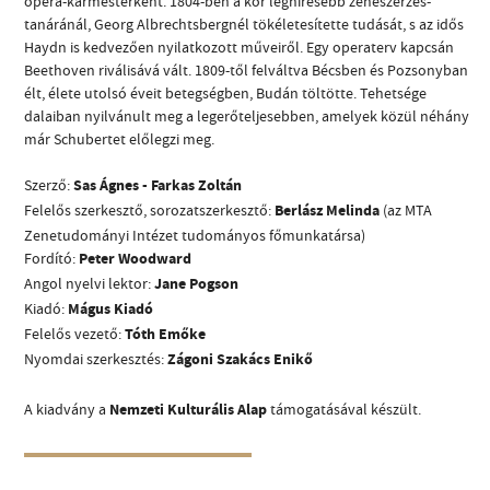
opera-karmesterként. 1804-ben a kor leghíresebb zeneszerzés-
tanáránál, Georg Albrechtsbergnél tökéletesítette tudását, s az idős
Haydn is kedvezően nyilatkozott műveiről. Egy operaterv kapcsán
Beethoven riválisává vált. 1809-től felváltva Bécsben és Pozsonyban
élt, élete utolsó éveit betegségben, Budán töltötte. Tehetsége
dalaiban nyilvánult meg a legerőteljesebben, amelyek közül néhány
már Schubertet előlegzi meg.
CÍM
Szerző:
Sas Ágnes - Farkas Zoltán
Felelős szerkesztő, sorozatszerkesztő:
Berlász Melinda
(az MTA
EMAIL
Zenetudományi Intézet tudományos főmunkatársa)
infokozpont@bmc.hu
Fordító:
Peter Woodward
TELEFON
Angol nyelvi lektor:
Jane Pogson
Kiadó:
Mágus Kiadó
NYITVA TARTÁS
Felelős vezető:
Tóth Emőke
Nyomdai szerkesztés:
Zágoni Szakács Enikő
A kiadvány a
Nemzeti Kulturális Alap
támogatásával készült.