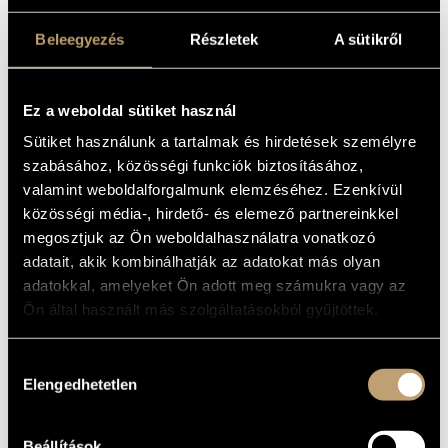
Horusitzky Zoltán
(1903-1985)
Beleegyezés
Részletek
A sütikről
Hubay Jenő
(1858-1937)
Huszár Lajos
(1948)
Istvánffy Benedek
(1733-1778)
Járdányi Pál
(1920-1966)
Ez a weboldal sütiket használ
Jeney Zoltán
(1943-2019)
Sütiket használunk a tartalmak és hirdetések személyre
Kadosa Pál
(1903-1983)
szabásához, közösségi funkciók biztosításához,
Kocsár Miklós
(1933-2019)
Kósa György
(1897-1984)
valamint weboldalforgalmunk elemzéséhez. Ezenkívül
Kurtág György
(1926)
közösségi média-, hirdető- és elemező partnereinkkel
Lavotta János
(1764-1820)
megosztjuk az Ön weboldalhasználatra vonatkozó
Lendvay Kamilló
(1928-2016)
adatait, akik kombinálhatják az adatokat más olyan
Maros Rudolf
(1917-1982)
adatokkal, amelyeket Ön adott meg számukra vagy az
Mihalovich Ödön
(1842-1929)
Ön által használt más szolgáltatásokból gyűjtöttek.
Mosonyi Mihály
(1815-1870)
Orbán György
(1947)
Petrovics Emil
(1930-2011)
Hozzájárulás
Pongrácz Zoltán
(1912-2007)
Elengedhetetlen
kiválasztása
Ránki György
(1907-1992)
Sári József
(1935)
Soproni József
(1930-2021)
Beállítások