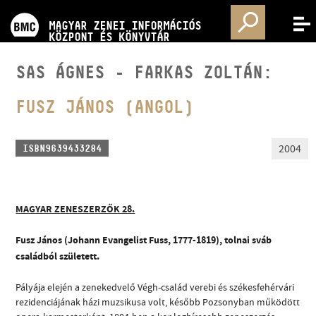
PROGRAMOK
MAGYAR ZENEI INFORMÁCIÓS
MENÜ
KÖZPONT ÉS KÖNYVTÁR
VERSENYEK
SAS ÁGNES - FARKAS ZOLTÁN:
KÉPZÉSEK
FUSZ JÁNOS (ANGOL)
KIADVÁNYOK
2004
ISBN9639433284
RÓLUNK
MAGYAR ZENESZERZŐK 28.
KAPCSOLAT
Fusz János (Johann Evangelist Fuss, 1777-1819), tolnai sváb
családból született.
VIDEÓ GALÉRIA
Pályája elején a zenekedvelő Végh-család verebi és székesfehérvári
rezidenciájának házi muzsikusa volt, később Pozsonyban működött