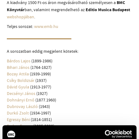
A kiadvány 1500 Ft-os áron megvásárolható személyesen a
BMC
MŰVÉSZADATBÁZIS
Könyvtár
ban, valamint megrendelhető az
Editio Musica Budapest
webshopjában
.
ZENEMŰ-ADATBÁZIS
Teljes sorozat:
www.emb.hu
ZENEI KÖNYVTÁR, ONLINE KATALÓGUS
A sorozatban eddig megjelent kötetek:
Bárdos Lajos
(1899-1986)
Bihari János
(1764-1827)
Bozay Attila
(1939-1999)
Csíky Boldizsár
(1937)
Dávid Gyula
(1913-1977)
Decsényi János
(1927)
Dohnányi Ernő
(1877.1960)
Dubrovay László
(1943)
Durkó Zsolt
(1934-1997)
Egressy Béni
(1814-1851)
Farkas Ferenc
(1905-2000)
Fusz János
(1777-1819)
Gárdonyi Zoltán
(1906-1986)