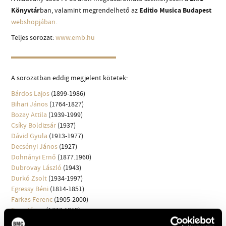
MŰVÉSZADATBÁZIS
Könyvtár
ban, valamint megrendelhető az
Editio Musica Budapest
webshopjában
.
ZENEMŰ-ADATBÁZIS
Teljes sorozat:
www.emb.hu
ZENEI KÖNYVTÁR, ONLINE KATALÓGUS
A sorozatban eddig megjelent kötetek:
Bárdos Lajos
(1899-1986)
Bihari János
(1764-1827)
Bozay Attila
(1939-1999)
Csíky Boldizsár
(1937)
Dávid Gyula
(1913-1977)
Decsényi János
(1927)
Dohnányi Ernő
(1877.1960)
Dubrovay László
(1943)
Durkó Zsolt
(1934-1997)
Egressy Béni
(1814-1851)
Farkas Ferenc
(1905-2000)
Fusz János
(1777-1819)
Gárdonyi Zoltán
(1906-1986)