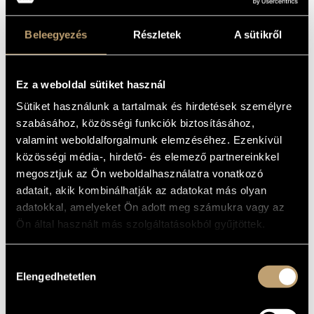
Horusitzky Zoltán
(1903-1985)
Hubay Jenő
(1858-1937)
Beleegyezés
Részletek
A sütikről
Huszár Lajos
(1948)
Istvánffy Benedek
(1733-1778)
Járdányi Pál
(1920-1966)
Jeney Zoltán
(1943-2019)
Ez a weboldal sütiket használ
Kadosa Pál
(1903-1983)
Sütiket használunk a tartalmak és hirdetések személyre
Kocsár Miklós
(1933-2019)
szabásához, közösségi funkciók biztosításához,
Kósa György
(1897-1984)
Kurtág György
(1926)
valamint weboldalforgalmunk elemzéséhez. Ezenkívül
Lavotta János
(1764-1820)
közösségi média-, hirdető- és elemező partnereinkkel
Lendvay Kamilló
(1928-2016)
megosztjuk az Ön weboldalhasználatra vonatkozó
Maros Rudolf
(1917-1982)
adatait, akik kombinálhatják az adatokat más olyan
Mihalovich Ödön
(1842-1929)
adatokkal, amelyeket Ön adott meg számukra vagy az
Mosonyi Mihály
(1815-1870)
Ön által használt más szolgáltatásokból gyűjtöttek.
Orbán György
(1947)
Petrovics Emil
(1930-2011)
Pongrácz Zoltán
(1912-2007)
Hozzájárulás
Ránki György
(1907-1992)
Elengedhetetlen
kiválasztása
Sári József
(1935)
Soproni József
(1930-2021)