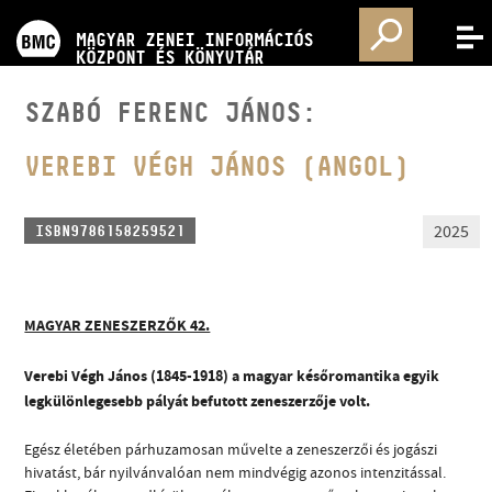
PROGRAMOK
MAGYAR ZENEI INFORMÁCIÓS
MENÜ
KÖZPONT ÉS KÖNYVTÁR
VERSENYEK
SZABÓ FERENC JÁNOS:
KÉPZÉSEK
VEREBI VÉGH JÁNOS (ANGOL)
KIADVÁNYOK
2025
ISBN9786158259521
RÓLUNK
MAGYAR ZENESZERZŐK 42.
KAPCSOLAT
Verebi Végh János (1845-1918) a magyar későromantika egyik
legkülönlegesebb pályát befutott zeneszerzője volt.
VIDEÓ GALÉRIA
Egész életében párhuzamosan művelte a zeneszerzői és jogászi
hivatást, bár nyilvánvalóan nem mindvégig azonos intenzitással.