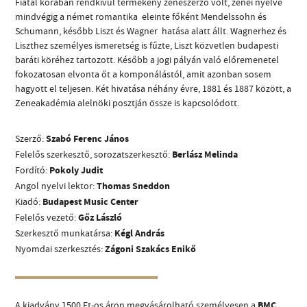
Fiatal korában rendkívül termékeny zeneszerző volt, zenei nyelve
mindvégig a német romantika  eleinte főként Mendelssohn és
Schumann, később Liszt és Wagner  hatása alatt állt. Wagnerhez és
Liszthez személyes ismeretség is fűzte, Liszt közvetlen budapesti
baráti köréhez tartozott. Később a jogi pályán való előremenetel
fokozatosan elvonta őt a komponálástól, amit azonban sosem
hagyott el teljesen. Két hivatása néhány évre, 1881 és 1887 között, a
CÍM
Zeneakadémia alelnöki posztján össze is kapcsolódott.
EMAIL
Szerző:
Szabó Ferenc János
infokozpont@bmc.hu
Felelős szerkesztő, sorozatszerkesztő:
Berlász Melinda
TELEFON
Fordító:
Pokoly Judit
Angol nyelvi lektor:
Thomas Sneddon
Kiadó:
Budapest Music Center
NYITVA TARTÁS
Felelős vezető:
Gőz László
Szerkesztő munkatársa:
Kégl András
Nyomdai szerkesztés:
Zágoni Szakács Enikő
A kiadvány 1500 Ft-os áron megvásárolható személyesen a
BMC