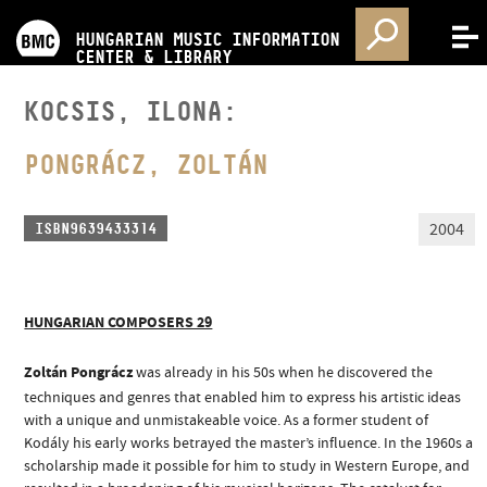
PROGRAMS
HUNGARIAN MUSIC INFORMATION
MENU
CENTER & LIBRARY
COMPETITIONS
KOCSIS, ILONA:
TRAININGS
PONGRÁCZ, ZOLTÁN
RELEASES
2004
ISBN9639433314
ABOUT US
HUNGARIAN COMPOSERS 29
CONTACT
Zoltán Pongrácz
was already in his 50s when he discovered the
techniques and genres that enabled him to express his artistic ideas
with a unique and unmistakeable voice. As a former student of
VIDEO GALLERY
Kodály his early works betrayed the master’s influence. In the 1960s a
scholarship made it possible for him to study in Western Europe, and