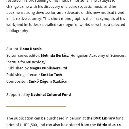
resulted in a broadening of his musical horizons. The catalyst for
change came with his discovery of electroacoustic music, and he
became a strong devotee for, and advocate of this new musical trend
in his native country. This short monograph is the first synopsis of his
work, and includes a detailed catalogue of works as well as a selected
bibliography.
ADDRESS
Author:
Ilona Kocsis
Editor, series editor:
Melinda
Berlász
(Hungarian Academy of Sciences,
EMAIL
Institue for Musicology)
infokozpont@bmc.hu
Published by
Magus Publishers Ltd
PHONE
Publishing director:
Emőke Tóth
Compositor:
Enikő Zágoni Szakács
OPENING HOURS
Supported by
National Cultural Fund
The publication can be purchased in person at the
BMC Library
for a
price of HUF 1,500, and can also be ordered from the
Editio Musica