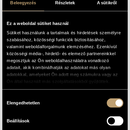
Hubay, Jenő
(1858-1937)
Beleegyezés
Részletek
A sütikről
Huszár, Lajos
(1948)
Istvánffy, Benedek
(1733-1778)
Járdányi, Pál
(1920-1966)
Ez a weboldal sütiket használ
Jeney, Zoltán
(1943-2019)
Sütiket használunk a tartalmak és hirdetések személyre
Kadosa, Pál
(1903-1983)
Kocsár, Miklós
(1933-2019)
szabásához, közösségi funkciók biztosításához,
Kósa, György
(1897-1984)
valamint weboldalforgalmunk elemzéséhez. Ezenkívül
Kurtág, György
(1926)
közösségi média-, hirdető- és elemező partnereinkkel
Lavotta, János
(1764-1820)
megosztjuk az Ön weboldalhasználatra vonatkozó
Lendvay, Kamilló
(1928)
adatait, akik kombinálhatják az adatokat más olyan
Maros, Rudolf
(1917-1982)
adatokkal, amelyeket Ön adott meg számukra vagy az
Mihalovich, Ödön
(1842-1929)
Ön által használt más szolgáltatásokból gyűjtöttek.
Mosonyi, Mihály
(1815-1870)
Orbán, György
(1947)
Petrovics, Emil
(1930-2011)
Hozzájárulás
Pongrácz, Zoltán
(1912-2007)
Elengedhetetlen
kiválasztása
Ránki, György
(1907-1992)
Sári, József
(1935)
Soproni, József
(1930-2021)
Beállítások
Sugár, Rezső
(1919-1988)