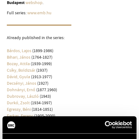
Budapest
webshop
.
ARTIST DATABASE
Full series:
www.emb.hu
COMPOSITION DATABASE
MUSIC LIBRARY, ONLINE CATALOG
Already published in the series:
Bárdos, Lajos
(1899-1986)
Bihari, János
(1764-1827)
Bozay, Attila
(1939-1999)
Csíky, Boldizsár
(1937)
Dávid, Gyula
(1913-1977)
Decsényi, János
(1927)
Dohnányi, Ernő
(1877.1960)
Dubrovay, László
(1943)
Durkó, Zsolt
(1934-1997)
Egressy, Béni
(1814-1851)
Farkas, Ferenc
(1905-2000)
Fusz, János
(1777-1819)
Gárdonyi, Zoltán
(1906-1986)
Horusitzky, Zoltán
(1903-1985)