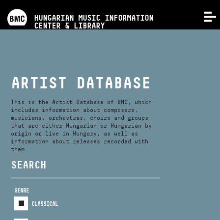
PROGRAMS
HUNGARIAN MUSIC INFORMATION
MENU
CENTER & LIBRARY
COMPETITIONS
TRAININGS
ARTIST DATABASE
RELEASES
This is the Artist Database of BMC, which
includes information about composers,
musicians, orchestras, choirs and groups
that are either Hungarian or Hungarian by
ABOUT US
origin or live in Hungary, as well as
information about releases recorded with
them.
CONTACT
SEARCH
GENRE
VIDEO GALLERY
CLASSICAL