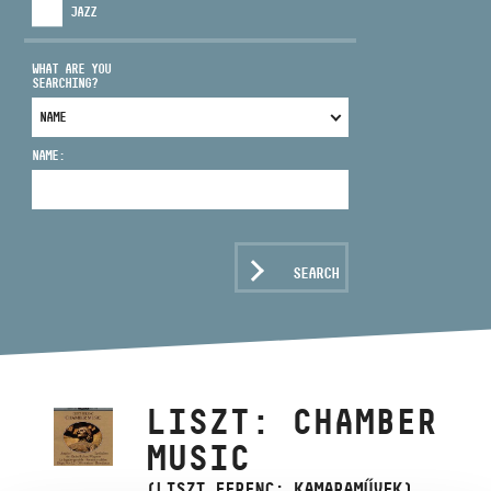
JAZZ
WHAT ARE YOU
SEARCHING?
ADDRESS
NAME:
EMAIL
infokozpont@bmc.hu
PHONE
SEARCH
OPENING HOURS
LISZT: CHAMBER
MUSIC
(LISZT FERENC: KAMARAMŰVEK)