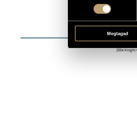
1942
DATE OF BIRTH
Új Budapest
ORCHESTRA
BIOG
Megtagad
Awards
2004 Knight 