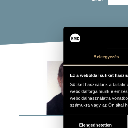
Beleegyezés
KIS
Ez a weboldal sütiket haszn
violin
Sütiket használunk a tartal
weboldalforgalmunk elemzésé
weboldalhasználatra vonatko
számukra vagy az Ön által ha
BASI
Hozzájárulás
PLACE OF BIRTH
Elengedhetetlen
kiválasztása