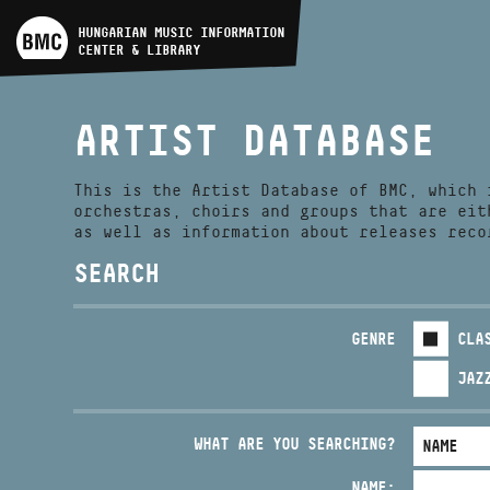
ARTIST DATABASE
HUNGARIAN MUSIC INFORMATION
CENTER & LIBRARY
COMPOSITION DATABASE
ARTIST DATABASE
MUSIC LIBRARY, ONLINE
CATALOG
This is the Artist Database of BMC, which 
orchestras, choirs and groups that are eit
as well as information about releases reco
SEARCH
GENRE
CLA
JAZ
WHAT ARE YOU SEARCHING?
NAME: