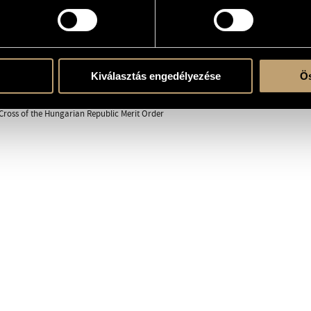
 Vonósnégyes (New Budapest Quartet )
RAPHY
DISCOGRAPHY
Kiválasztás engedélyezése
Ös
Cross of the Hungarian Republic Merit Order