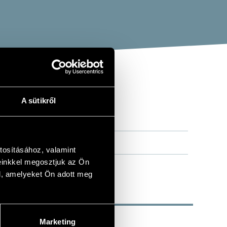
A sütikről
tosításához, valamint
einkkel megosztjuk az Ön
l, amelyeket Ön adott meg
Marketing