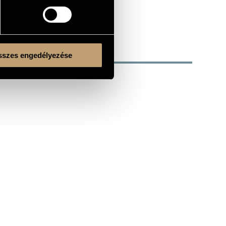
szes engedélyezése
Kulturális és Innovációs Minisztérium
Nemzeti Kulturális Alap
Ferencváros