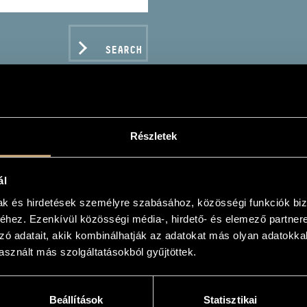
SEARCH
Részletek
S ANDRÁS
ál
mak és hirdetések személyre szabásához, közösségi funkciók biz
hez. Ezenkívül közösségi média-, hirdető- és elemező partner
zó adatait, akik kombinálhatják az adatokat más olyan adatokka
sznált más szolgáltatásokból gyűjtöttek.
C DATA
Beállítások
Statisztikai