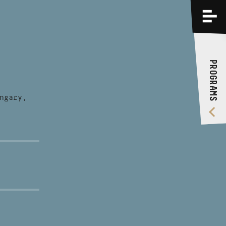
PROGRAMS
TRAININGS
PROGRAMS
ABOUT US
VIDEO GALLERY
ngary,