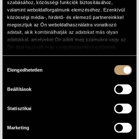
ADAGIO
szabásához, közösségi funkciók biztosításához,
ARTIST DATABASE
valamint weboldalforgalmunk elemzéséhez. Ezenkívül
Album
közösségi média-, hirdető- és elemező partnereinkkel
COMPOSITION DATABASE
megosztjuk az Ön weboldalhasználatra vonatkozó
BASIC DATA
adatait, akik kombinálhatják az adatokat más olyan
MUSIC LIBRARY, ONLINE CATALOG
adatokkal, amelyeket Ön adott meg számukra vagy az
Naxos
LABEL
Ön által használt más szolgáltatásokból gyűjtöttek.
8.552240
CATALOGUE
NO.
1997
DATE OF
Hozzájárulás
RELEASE
Elengedhetetlen
kiválasztása
More about the CD
DETAILS
Balogh József
/
Drahos Béla
/
Hegyi Ildikó
/
Jandó Jenő
/
CONTRIBUTORS
Beállítások
Keveházi Jenő
/
Kiss József
/
Kovács Béla
/
Máthé Győző
/
Szabó Péter
/
Szokolay Balázs
/
Vajda József
Statisztikai
Marketing