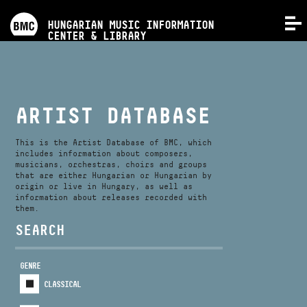
PROGRAMS
HUNGARIAN MUSIC INFORMATION
MENU
CENTER & LIBRARY
COMPETITIONS
TRAININGS
ARTIST DATABASE
RELEASES
This is the Artist Database of BMC, which
includes information about composers,
musicians, orchestras, choirs and groups
that are either Hungarian or Hungarian by
ABOUT US
origin or live in Hungary, as well as
information about releases recorded with
them.
CONTACT
SEARCH
GENRE
VIDEO GALLERY
CLASSICAL