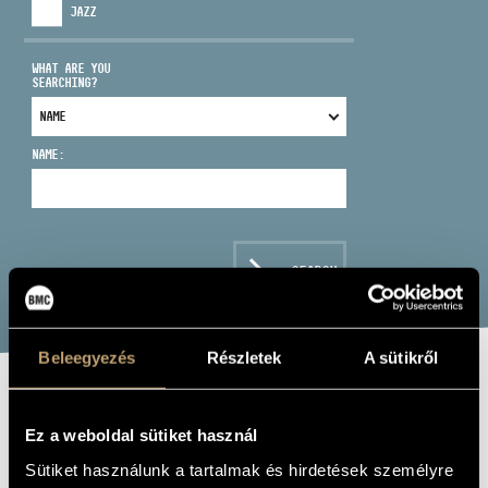
JAZZ
WHAT ARE YOU
SEARCHING?
ADDRESS
NAME:
EMAIL
infokozpont@bmc.hu
PHONE
SEARCH
OPENING HOURS
Beleegyezés
Részletek
A sütikről
BEETHOVEN,
Ez a weboldal sütiket használ
LUDWIG VAN:
Sütiket használunk a tartalmak és hirdetések személyre