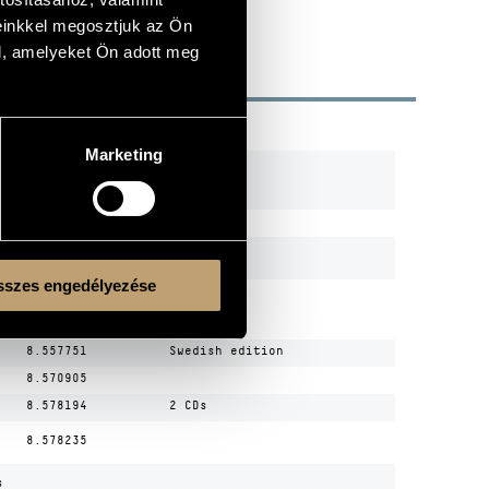
einkkel megosztjuk az Ön
l, amelyeket Ön adott meg
R
CODE
REMARK
Marketing
8.553090
8.552240
8.553362
2 CDs
szes engedélyezése
FA-910-2
8.557751
Swedish edition
8.570905
8.578194
2 CDs
8.578235
s