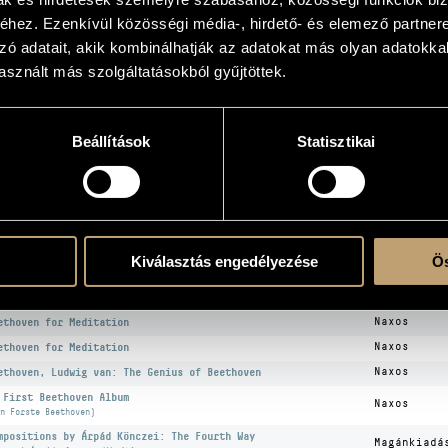
hez. Ezenkívül közösségi média-, hirdető- és elemező partner
zó adatait, akik kombinálhatják az adatokat más olyan adatokka
OGRAPHY
sznált más szolgáltatásokból gyűjtöttek.
ITLE
PUBLISHE
Beállítások
Statisztikai
ethoven, Ludwig van: Chamber Music for Horns, Winds and
rings
Naxos
ethoven, Ludwig van: Kamarazene kürtre, fúvósokra és vonósokra)
ethoven, Ludwig van: Adagio
Naxos
e A to Z of Classical Music
Naxos
assiskt A-Ö (Musiklexikon och 2 CD))
Kiválasztás engedélyezése
Ös
nczei Árpád: 1100 év Európa közepén - szüleinknek és
Fonó
ermekeinek... (Válogatás az azonos című filmsorozat
Records
néjéből)
ethoven for Meditation
Naxos
ethoven for Meditation
Naxos
ethoven, Ludwig van: The Genius of Beethoven
Naxos
 First Beethoven Album
Naxos
n Forste Beethoven)
mpositions by Árpád Könczei: The Fourth Way
Magánkiadá