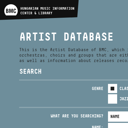
ARTIST DATABASE
HUNGARIAN MUSIC INFORMATION
CENTER & LIBRARY
COMPOSITION DATABASE
ARTIST DATABASE
MUSIC LIBRARY, ONLINE
CATALOG
This is the Artist Database of BMC, which 
orchestras, choirs and groups that are eit
as well as information about releases reco
SEARCH
GENRE
CLA
JAZ
WHAT ARE YOU SEARCHING?
NAME: