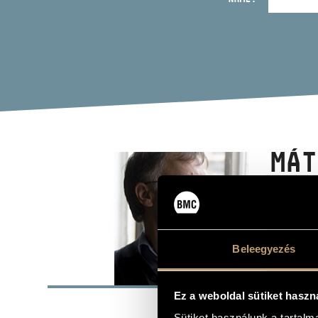
MÁT
viola
Beleegyezés
BASI
Ez a weboldal sütiket haszn
Szentkeresz
PLACE OF BIRTH
Sütiket használunk a tartal