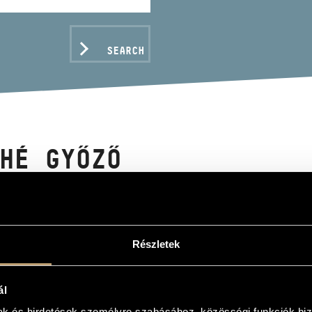
SEARCH
HÉ GYŐZŐ
Részletek
C DATA
ál
tbánya
mak és hirdetések személyre szabásához, közösségi funkciók biz