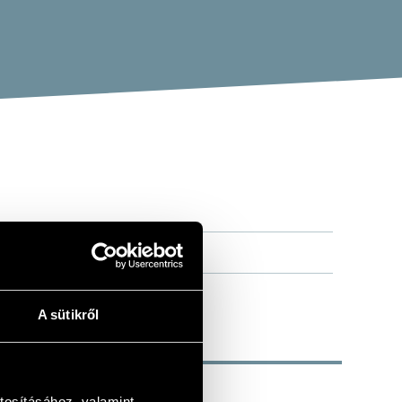
A sütikről
tosításához, valamint