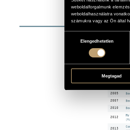
1963
DATE OF BIRTH
weboldalforgalmunk elemzésé
weboldalhasználatra vonatko
DISC
számukra vagy az Ön által ha
Hozzájárulás
YEAR
T
Elengedhetetlen
kiválasztása
Be
1995
St
(Be
1997
Be
Th
1999
(Kl
Megtagad
Kö
2002
gy
ze
2005
Be
2007
Be
2010
Be
My
2012
(Mi
Co
2013