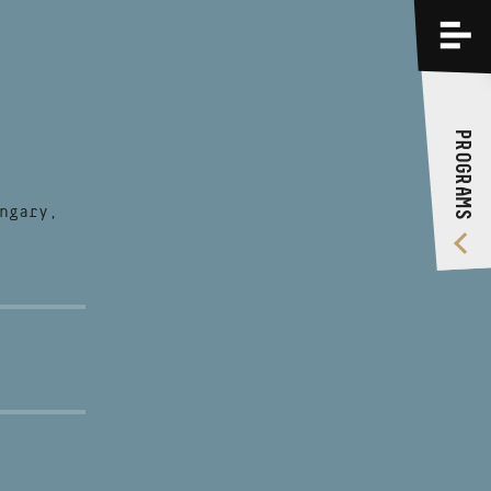
PROGRAMS
TRAININGS
PROGRAMS
ABOUT US
VIDEO GALLERY
ngary,