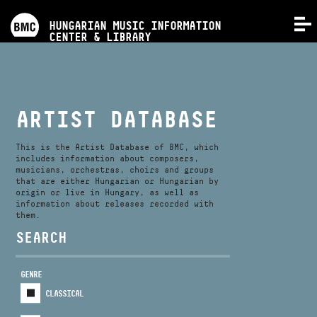
PROGRAMS
HUNGARIAN MUSIC INFORMATION
MENU
CENTER & LIBRARY
COMPETITIONS
TRAININGS
ARTIST DATABASE
RELEASES
This is the Artist Database of BMC, which
includes information about composers,
musicians, orchestras, choirs and groups
that are either Hungarian or Hungarian by
ABOUT US
origin or live in Hungary, as well as
information about releases recorded with
them.
CONTACT
SEARCH
GENRE
VIDEO GALLERY
CLASSICAL