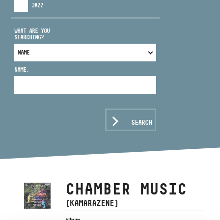
JAZZ
WHAT ARE YOU
SEARCHING?
ADDRESS
NAME:
EMAIL
infokozpont@bmc.hu
PHONE
SEARCH
OPENING HOURS
CHAMBER MUSIC
(KAMARAZENE)