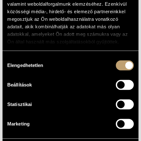
valamint weboldalforgalmunk elemzéséhez. Ezenkívül
ARTIST DATABASE
Composer
közösségi média-, hirdető- és elemező partnereinkkel
BASIC DATA
COMPOSITION DATABASE
megosztjuk az Ön weboldalhasználatra vonatkozó
adatait, akik kombinálhatják az adatokat más olyan
Zólyom
PLACE OF
MUSIC LIBRARY, ONLINE CATALOG
adatokkal, amelyeket Ön adott meg számukra vagy az
BIRTH
Ön által használt más szolgáltatásokból gyűjtöttek.
1904
DATE OF
BIRTH
Hozzájárulás
DISCOGRAPHY
WORKS
Elengedhetetlen
kiválasztása
YEAR
TITLE
PUBLISHER
CODE
REMARK
Beállítások
Chamber Music
HCD
2001
Hungaroton
31991
(Kamarazene)
Statisztikai
Marketing