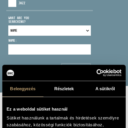
JAZZ
WHAT ARE YOU
SEARCHING?
ADDRESS
NAME:
EMAIL
infokozpont@bmc.hu
PHONE
SEARCH
OPENING HOURS
Beleegyezés
Részletek
A sütikről
SZELÉNYI
Ez a weboldal sütiket használ
ISTVÁN
Sütiket használunk a tartalmak és hirdetések személyre
szabásához, közösségi funkciók biztosításához,