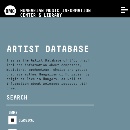
PROGRAMS
HUNGARIAN MUSIC INFORMATION
MENU
CENTER & LIBRARY
COMPETITIONS
TRAININGS
ARTIST DATABASE
RELEASES
This is the Artist Database of BMC, which
includes information about composers,
musicians, orchestras, choirs and groups
that are either Hungarian or Hungarian by
ABOUT US
origin or live in Hungary, as well as
information about releases recorded with
them.
CONTACT
SEARCH
GENRE
VIDEO GALLERY
CLASSICAL