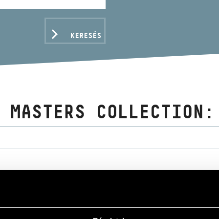
KERESÉS
 MASTERS COLLECTION:
ADATOK
/
Kodály Zoltán
/
Kurtág György