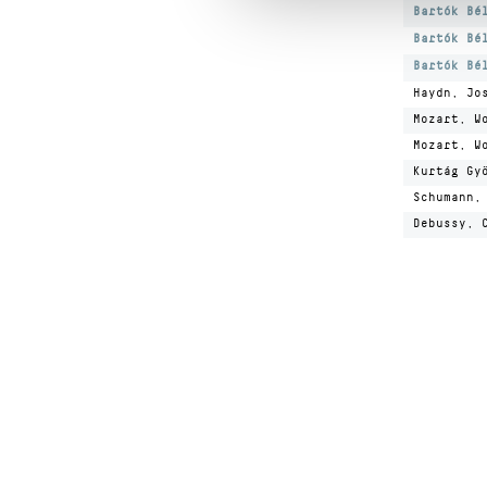
Bartók Bé
Bartók Bé
Bartók Bé
Haydn, Jo
Mozart, W
Mozart, W
Kurtág Gy
Schumann,
Debussy, 