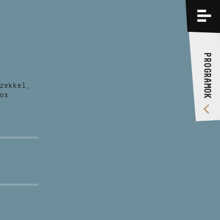
PROGRAMOK
KÉPZÉSEK
PROGRAMOK
RÓLUNK
zekkel,
VIDEÓ GALÉRIA
os