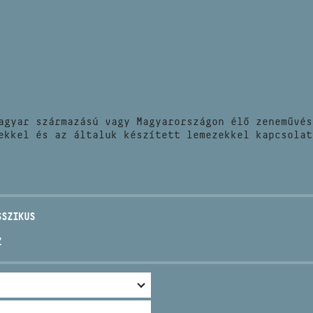
HÍREK
CÍM
VERSENYEK
EMAIL
infokozpont@bmc.hu
KIADVÁNYOK
TELEFON
agyar származású vagy Magyarországon élő zeneművés
KAPCSOLAT
ekkel és az általuk készített lemezekkel kapcsolat
NYITVA TARTÁS
SSZIKUS
Z