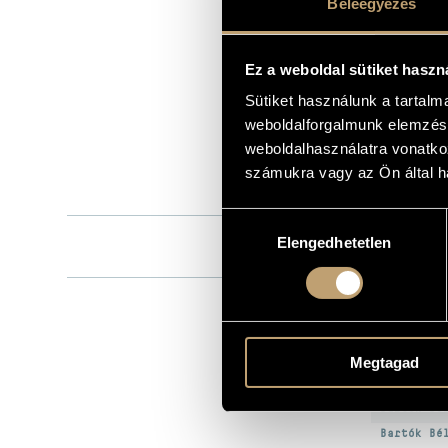
Beleegyezés
Hungaroton
KIADÓ
HCD 32840-4
KATALÓGUSSZÁMA
Ez a weboldal sütiket haszn
2019
MEGJELENÉS ÉVE
Sütiket használunk a tartal
Részletes ad
RÉSZLETEK
weboldalforgalmunk elemzésé
Részletes ad
weboldalhasználatra vonatko
Kocsis Zoltá
ELŐADÓK
számukra vagy az Ön által ha
3 CD
MEGJEGYZÉS
Hozzájárulás
Nemzeti Fil
KÖZREMŰKÖDŐK
Elengedhetetlen
kiválasztása
Barnabás
/
MŰV
Megtagad
SZERZŐ
Bartók Bé
Bartók Bé