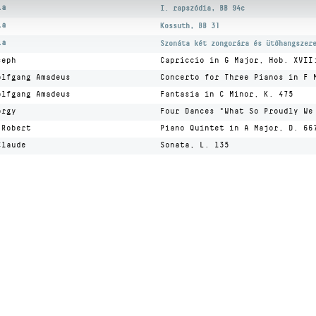
la
I. rapszódia, BB 94c
la
Kossuth, BB 31
la
Szonáta két zongorára és ütőhangszer
seph
Capriccio in G Major, Hob. XVII
olfgang Amadeus
Concerto for Three Pianos in F 
olfgang Amadeus
Fantasia in C Minor, K. 475
örgy
Four Dances "What So Proudly We
 Robert
Piano Quintet in A Major, D. 66
Claude
Sonata, L. 135