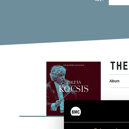
THE
Album
ALAP
Bartók Béla
SZERZŐK