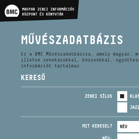
MŰVÉSZADATBÁZIS
MAGYAR ZENEI INFORMÁCIÓS
KÖZPONT ÉS KÖNYVTÁR
ZENEMŰ-ADATBÁZIS
MŰVÉSZADATBÁZIS
ZENEI KÖNYVTÁR, ONLINE
KATALÓGUS
Ez a BMC Művészadatbázisa, amely magyar, m
illetve zenekarokkal, kórusokkal, együttes
információt tartalmaz.
KERESŐ
ZENEI SÍLUS
KLA
JAZ
MIT KERESEL?
NÉV: