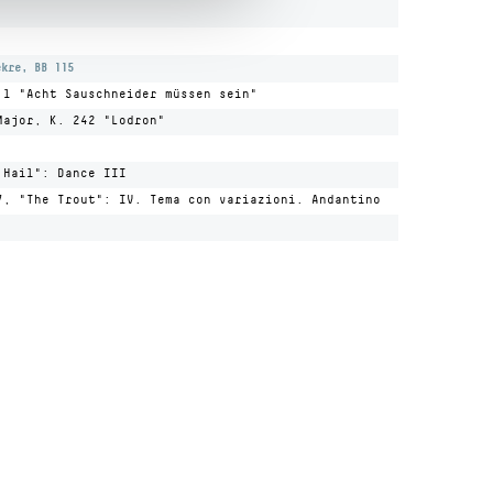
ekre, BB 115
:1 "Acht Sauschneider müssen sein"
Major, K. 242 "Lodron"
 Hail": Dance III
7, "The Trout": IV. Tema con variazioni. Andantino