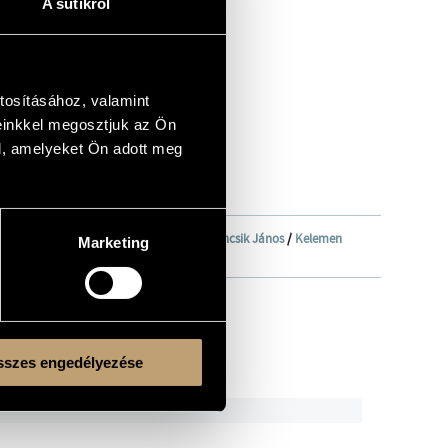
A sütikről
tosításához, valamint
einkkel megosztjuk az Ön
l, amelyeket Ön adott meg
ztáv
/
Csontos Ferenc
/
Fejér András
/
Ferencsik János
/
Kelemen
Marketing
i Miklós
/
Takács-Nagy Gábor
szes engedélyezése