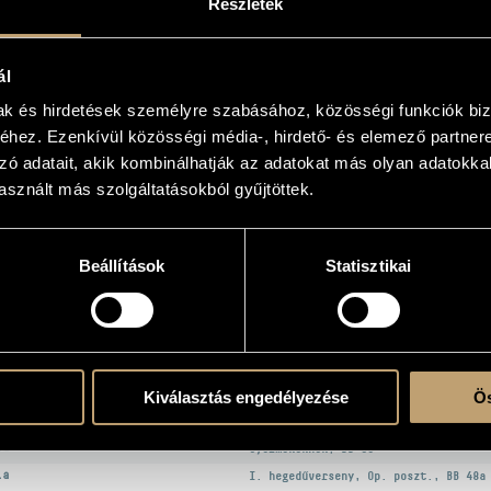
Részletek
2
ál
mak és hirdetések személyre szabásához, közösségi funkciók biz
atok 1
hez. Ezenkívül közösségi média-, hirdető- és elemező partner
atok 2
zó adatait, akik kombinálhatják az adatokat más olyan adatokka
n
sznált más szolgáltatásokból gyűjtöttek.
harmonikus Zenekar (National Philharmonic Orchestra)
/
Berkes Kálmán
/
Cser Gus
Beállítások
Statisztikai
Ormai Gábor
/
Perényi Miklós
/
Rácz Zoltán
/
Ránki Dezső
/
Schiff András
/
Szenthely
EK
Kiválasztás engedélyezése
Ös
CÍM
la
Gyermekeknek, BB 53
la
I. hegedűverseny, Op. poszt., BB 48a