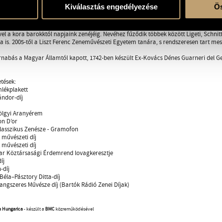
abás a világ számos rangos fesztiválján és koncerttermében játszik híres zenekar
Kiválasztás engedélyezése
Ös
ore Hall és a New York-i Carnegie Hall nagytermében, játszott a Budapesti Tavaszi
(Genova), Moritzburg (Németország), Menton (Franciaország), Al Bustan (Libanon) 
lin, Brüsszel, Genf, Rio De Janeiro, Lahti, Rotterdam, Liverpool és Prága. Reperto
vel a kora barokktól napjaink zenéjéig. Nevéhez fűződik többek között Ligeti, Schni
 is. 2005-től a Liszt Ferenc Zeneművészeti Egyetem tanára, s rendszeresen tart m
abás a Magyar Államtól kapott, 1742-ben készült Ex-Kovács Dénes Guarneri del Ge
etések:
mlékplakett
ndor-díj
ölgyi Aranyérem
on D’or
lasszikus Zenésze - Gramofon
 művészeti díj
 művészeti díj
ar Köztársasági Érdemrend lovagkeresztje
íj
-díj
Béla–Pásztory Ditta-díj
angszeres Művésze díj (Bartók Rádió Zenei Díjak)
a Hungarica
- készült a
BMC
közreműködésével