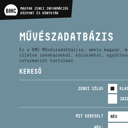
MŰVÉSZADATBÁZIS
MAGYAR ZENEI INFORMÁCIÓS
KÖZPONT ÉS KÖNYVTÁR
ZENEMŰ-ADATBÁZIS
MŰVÉSZADATBÁZIS
ZENEI KÖNYVTÁR, ONLINE
KATALÓGUS
Ez a BMC Művészadatbázisa, amely magyar, m
illetve zenekarokkal, kórusokkal, együttes
információt tartalmaz.
KERESŐ
ZENEI SÍLUS
KLA
JAZ
MIT KERESEL?
NÉV: