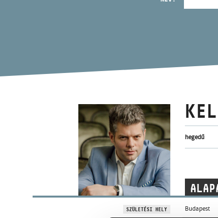
KEL
hegedű
ALAP
Budapest
SZÜLETÉSI HELY