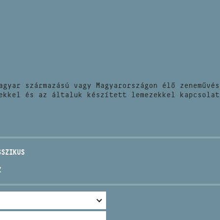
HÍREK
CÍM
VERSENYEK
EMAIL
infokozpont@bmc.hu
KIADVÁNYOK
TELEFON
agyar származású vagy Magyarországon élő zeneművés
KAPCSOLAT
ekkel és az általuk készített lemezekkel kapcsolat
NYITVA TARTÁS
SSZIKUS
Z