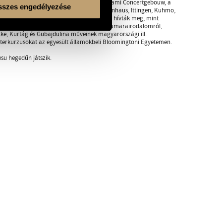
okkal. Fellépett többek között az amszterdami Concertgebouw, a
szes engedélyezése
 Fesztiválon, valamint a Jeruzsálem, Lockenhaus, Ittingen, Kuhmo,
fesztiválokon, és olyan városok zenekarai hívták meg, mint
árja átfogó képet ad mind a szóló, mind a kamarairodalomról,
ttke, Kurtág és Gubajdulina műveinek magyarországi ill.
esterkurzusokat az egyesült államokbeli Bloomingtoni Egyetemen.
su hegedűn játszik.