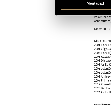
Kelemen Barn
Megtagad
londoni Wigm
Paganiniana 
München, Ber
valamint átí
ősbemutatója
Kelemen Barn
Díjak, kitünt
2001 Liszt-e
2001 Végh Sá
2003 Liszt-díj
2003 Rózsav
2003 Diapas
2003 Az Év K
2001 Jelenlét
2005 Jelenlét
2006 A Magy
2007 Prima-d
2012 Kossuth
2020 Bartók 
2025 Az Év H
Forrás:
Britannic