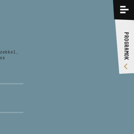
PROGRAMOK
KÉPZÉSEK
PROGRAMOK
RÓLUNK
zekkel,
VIDEÓ GALÉRIA
os