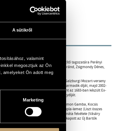
A sütikről
tosításához, valamint
iszt Ferenc Zeneművészeti Főiskola előkészítő tagozatára Perényi
einkkel megosztjuk az Ön
Stern, Kurtág György, Igor Ozim, Fenyves Lóránd, Zsigmondy Dénes,
l, amelyeket Ön adott meg
 Hegedűverseny második díját, az 1999-es Salzburgi Mozart-verseny
Brüsszeli Erzsébet Királyné Hegedűverseny harmadik díját, majd 2002-
íját és a nyolcból hat különdíjat, valamint az 1683-ban készült Ex-
ai Középeurópai Komolyzenei Fesztivál nagydíját.
Marketing
es, Eiji Oue, Robert Spano, Michael Stern, Rumon Gamba, Kocsis
zólólemeze készült, melyek közül az első dupla-lemez (Liszt összes
át. 2003 októberében a három Brahms-szonáta felvétele (Vásáry
s zenekarra írott művét játssza. Felkérést kapott az Új Bartók
zítésére.