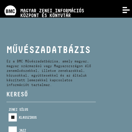
PROGRAMOK
MAGYAR ZENEI INFORMÁCIÓS
MENÜ
KÖZPONT ÉS KÖNYVTÁR
VERSENYEK
KÉPZÉSEK
MŰVÉSZADATBÁZIS
KIADVÁNYOK
Ez a BMC Művészadatbázisa, amely magyar,
magyar származású vagy Magyarországon élő
zeneművészekkel, illetve zenekarokkal,
kórusokkal, együttesekkel és az általuk
RÓLUNK
készített lemezekkel kapcsolatos
információt tartalmaz.
KERESŐ
KAPCSOLAT
ZENEI SÍLUS
VIDEÓ GALÉRIA
KLASSZIKUS
JAZZ