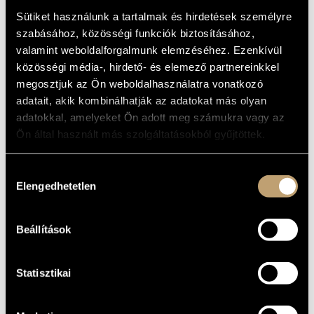
ALAPADATOK
MŰVÉSZADATBÁZIS
Sütiket használunk a tartalmak és hirdetések személyre
Budapest
SZÜLETÉSI
szabásához, közösségi funkciók biztosításához,
HELY
ZENEMŰ-ADATBÁZIS
valamint weboldalforgalmunk elemzéséhez. Ezenkívül
1920
SZÜLETÉSI
közösségi média-, hirdető- és elemező partnereinkkel
DÁTUM
ZENEI KÖNYVTÁR, ONLINE KATALÓGUS
megosztjuk az Ön weboldalhasználatra vonatkozó
DISZKOGRÁFIA
adatait, akik kombinálhatják az adatokat más olyan
adatokkal, amelyeket Ön adott meg számukra vagy az
DÁTUM
CÍM
KIADÓ
KÓD
MEGJEGYZÉS
Ön által használt más szolgáltatásokból gyűjtöttek.
Bartók Béla: Szonáta
két zongorára és
ütőhangszerekre; Két
Hozzájárulás
kép Op. 10 Sz. 46;
Preludio & Scherzo
HCD
Elengedhetetlen
kiválasztása
1981
Hungaroton
(Bartók, Béla: Sonata
12400
For 2 Pianos &
Percussion; Two
Pictures Op. 10 Sz.
46; Preludio &
Beállítások
Scherzo)
The Masters
HCD
2019
Collection: Zoltán
Hungaroton
32840-
3 CD
Kocsis
42
Statisztikai