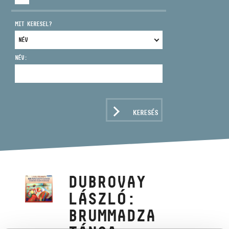
MIT KERESEL?
NÉV:
CÍM
EMAIL
infokozpont@bmc.hu
KERESÉS
TELEFON
NYITVA TARTÁS
DUBROVAY
LÁSZLÓ:
BRUMMADZA