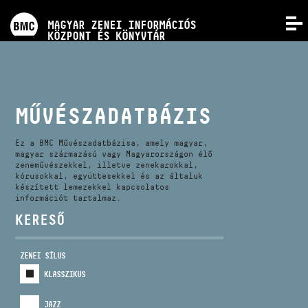
PROGRAMOK
MAGYAR ZENEI INFORMÁCIÓS
MENÜ
KÖZPONT ÉS KÖNYVTÁR
VERSENYEK
KÉPZÉSEK
MŰVÉSZADATBÁZIS
KIADVÁNYOK
Ez a BMC Művészadatbázisa, amely magyar,
magyar származású vagy Magyarországon élő
zeneművészekkel, illetve zenekarokkal,
kórusokkal, együttesekkel és az általuk
RÓLUNK
készített lemezekkel kapcsolatos
információt tartalmaz.
KERESŐ
KAPCSOLAT
ZENEI SÍLUS
VIDEÓ GALÉRIA
KLASSZIKUS
JAZZ