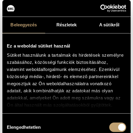
TÁNCA -
MŰVÉSZADATBÁZIS
KAMARAZENE
ZENEMŰ-ADATBÁZIS
RÉZ- ÉS
Beleegyezés
Részletek
A sütikről
FAFÚVÓSOKRA
ZENEI KÖNYVTÁR, ONLINE KATALÓGUS
(DUBROVAY, LÁSZLÓ: BRUMMADZA'S
DANCE - CHAMBER MUSIC FOR BRASS
Ez a weboldal sütiket használ
AND WOODWIND)
Sütiket használunk a tartalmak és hirdetések személyre
Album
szabásához, közösségi funkciók biztosításához,
valamint weboldalforgalmunk elemzéséhez. Ezenkívül
ALAPADATOK
közösségi média-, hirdető- és elemező partnereinkkel
megosztjuk az Ön weboldalhasználatra vonatkozó
Dubrovay László
SZERZŐK
adatait, akik kombinálhatják az adatokat más olyan
Hungaroton
KIADÓ
adatokkal, amelyeket Ön adott meg számukra vagy az
HCD 32002
KATALÓGUSSZÁMA
Ön által használt más szolgáltatásokból gyűjtöttek.
2000
MEGJELENÉS
ÉVE
Hozzájárulás
Részletes adatok
RÉSZLETEK
Elengedhetetlen
kiválasztása