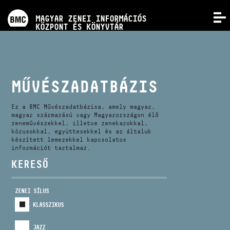
PROGRAMOK
MAGYAR ZENEI INFORMÁCIÓS
MENÜ
KÖZPONT ÉS KÖNYVTÁR
VERSENYEK
KÉPZÉSEK
MŰVÉSZADATBÁZIS
KIADVÁNYOK
Ez a BMC Művészadatbázisa, amely magyar,
magyar származású vagy Magyarországon élő
zeneművészekkel, illetve zenekarokkal,
kórusokkal, együttesekkel és az általuk
RÓLUNK
készített lemezekkel kapcsolatos
információt tartalmaz.
KERESŐ
KAPCSOLAT
ZENEI SÍLUS
VIDEÓ GALÉRIA
KLASSZIKUS
JAZZ