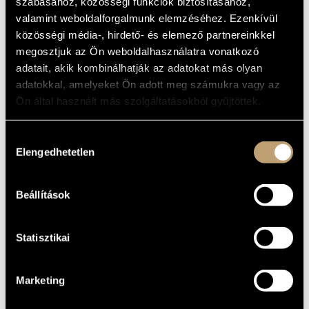
szabásához, közösségi funkciók biztosításához,
MŰVÉSZADATBÁZIS
valamint weboldalforgalmunk elemzéséhez. Ezenkívül
ALAPADATOK
közösségi média-, hirdető- és elemező partnereinkkel
ZENEMŰ-ADATBÁZIS
ALAKULÁS
megosztjuk az Ön weboldalhasználatra vonatkozó
ÉVE
adatait, akik kombinálhatják az adatokat más olyan
ZENEI KÖNYVTÁR, ONLINE KATALÓGUS
adatokkal, amelyeket Ön adott meg számukra vagy az
DISZKOGRÁFIA
Ön által használt más szolgáltatásokból gyűjtöttek.
DÁTUM
CÍM
KIADÓ
KÓD
MEGJEGYZÉS
Hozzájárulás
Dubrovay László:
Brummadza tánca -
Elengedhetetlen
kiválasztása
Kamarazene réz- és
fafúvósokra
HCD
2000
Hungaroton
32002
(Dubrovay, László:
Brummadza's Dance -
Chamber Music for
Beállítások
Brass and Woodwind)
Statisztikai
Marketing