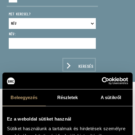
MIT KERESEL?
NÉV:
CÍM
EMAIL
infokozpont@bmc.hu
KERESÉS
TELEFON
NYITVA TARTÁS
Beleegyezés
Részletek
A sütikről
FILHARMÓNIA
FÚVÓSÖTÖS
Ez a weboldal sütiket használ
Sütiket használunk a tartalmak és hirdetések személyre
Zenei együttes