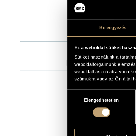
BMC Record
KIADÓ
BMC CD 129
KATALÓGUSSZÁMA
2007
MEGJELENÉS ÉVE
Beleegyezés
Részletes ad
RÉSZLETEK
Ez a weboldal sütiket haszn
Keller Vonós
KÖZREMŰKÖDŐK
Kurtág Márt
Sütiket használunk a tartal
Hiromi Kikuch
TOVÁBBI KÖZREMŰKÖDŐK
weboldalforgalmunk elemzésé
weboldalhasználatra vonatko
számukra vagy az Ön által ha
MŰV
Hozzájárulás
Elengedhetetlen
kiválasztása
SZERZŐ
Kurtág Gy
Kurtág Gy
Kurtág Gy
Kurtág Gy