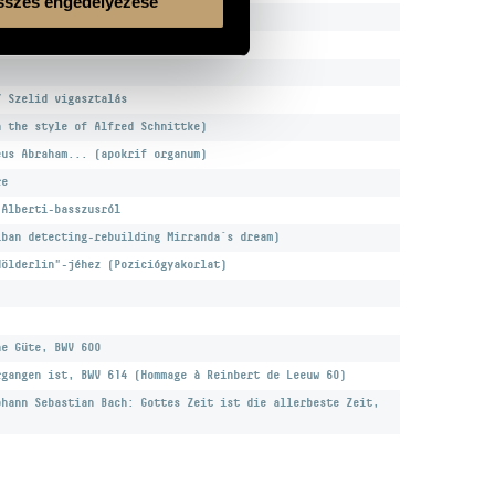
szes engedélyezése
rta
orára)
/ Szelid vigasztalás
n the style of Alfred Schnittke)
eus Abraham... (apokrif organum)
re
 Alberti-basszusról
iban detecting-rebuilding Mirranda´s dream)
Hölderlin"-jéhez (Pozíciógyakorlat)
ne Güte, BWV 600
rgangen ist, BWV 614 (Hommage à Reinbert de Leeuw 60)
ohann Sebastian Bach: Gottes Zeit ist die allerbeste Zeit,