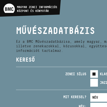
MŰVÉSZADATBÁZIS
MAGYAR ZENEI INFORMÁCIÓS
KÖZPONT ÉS KÖNYVTÁR
ZENEMŰ-ADATBÁZIS
MŰVÉSZADATBÁZIS
ZENEI KÖNYVTÁR, ONLINE
KATALÓGUS
Ez a BMC Művészadatbázisa, amely magyar, m
illetve zenekarokkal, kórusokkal, együttes
információt tartalmaz.
KERESŐ
ZENEI SÍLUS
KLA
JAZ
MIT KERESEL?
NÉV: