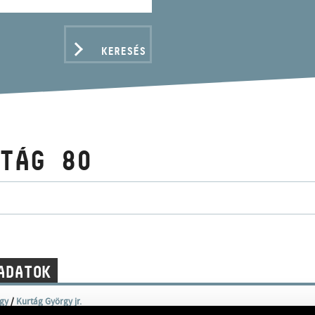
KERESÉS
TÁG 80
ADATOK
gy
/
Kurtág György jr.