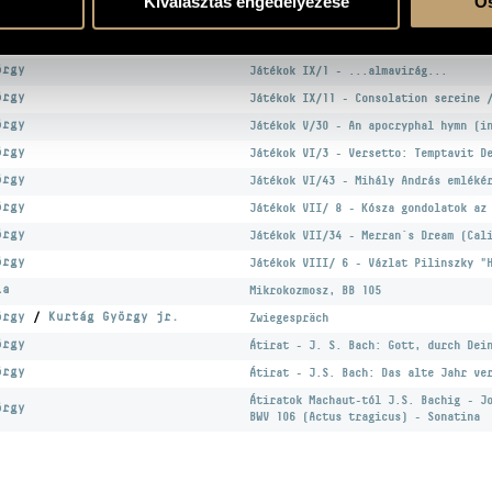
Kiválasztás engedélyezése
Ös
örgy
Játékok III/39 - Hommage à Kurtág Má
örgy
Játékok IV/11 - Sirató (2) (két zong
örgy
Játékok IX/1 - ...almavirág...
örgy
Játékok IX/11 - Consolation sereine 
örgy
Játékok V/30 - An apocryphal hymn (i
örgy
Játékok VI/3 - Versetto: Temptavit D
örgy
Játékok VI/43 - Mihály András emléké
örgy
Játékok VII/ 8 - Kósza gondolatok az
örgy
Játékok VII/34 - Merran´s Dream (Cal
örgy
Játékok VIII/ 6 - Vázlat Pilinszky "
la
Mikrokozmosz, BB 105
örgy
/
Kurtág György jr.
Zwiegespräch
örgy
Átirat - J. S. Bach: Gott, durch Dei
örgy
Átirat - J.S. Bach: Das alte Jahr ve
Átiratok Machaut-tól J.S. Bachig - J
örgy
BWV 106 (Actus tragicus) - Sonatina