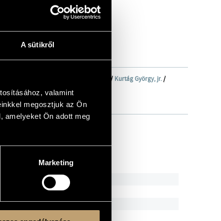
A sütikről
rchestra)
/
Kocsis Zoltán
/
Kurtág György
/
Kurtág György, jr.
/
tosításához, valamint
einkkel megosztjuk az Ön
l, amelyeket Ön adott meg
Marketing