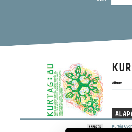
KUR
Album
ALAP
Kurtág Györ
SZERZŐK