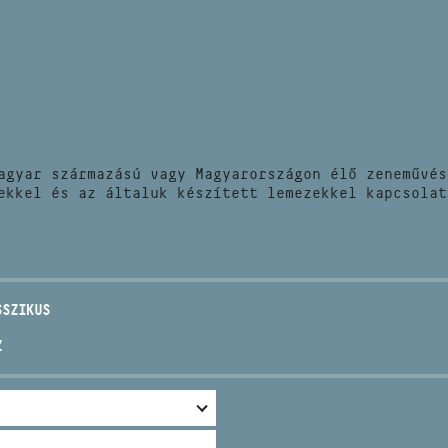
HÍREK
CÍM
VERSENYEK
EMAIL
infokozpont@bmc.hu
KIADVÁNYOK
TELEFON
agyar származású vagy Magyarországon élő zeneművés
KAPCSOLAT
ekkel és az általuk készített lemezekkel kapcsolat
NYITVA TARTÁS
SSZIKUS
Z