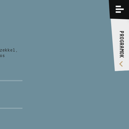
PROGRAMOK
KÉPZÉSEK
PROGRAMOK
RÓLUNK
zekkel,
VIDEÓ GALÉRIA
os