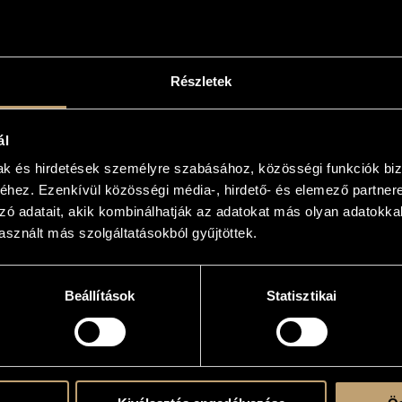
s
Részletek
atok
ál
négyes (Keller Quartet)
/
Nemzeti Filharmonikus Zenekar (National Philharmonic O
a
mak és hirdetések személyre szabásához, közösségi funkciók biz
i - violin; Ken Hakii - viola
hez. Ezenkívül közösségi média-, hirdető- és elemező partner
zó adatait, akik kombinálhatják az adatokat más olyan adatokka
sznált más szolgáltatásokból gyűjtöttek.
EK
Beállítások
Statisztikai
CÍM
örgy
...concertante... Op. 42
örgy
Hipartita, Op. 43
örgy
Játékok II/39 - Csomók (2)
örgy
Játékok II/41 - Antifona fiszben