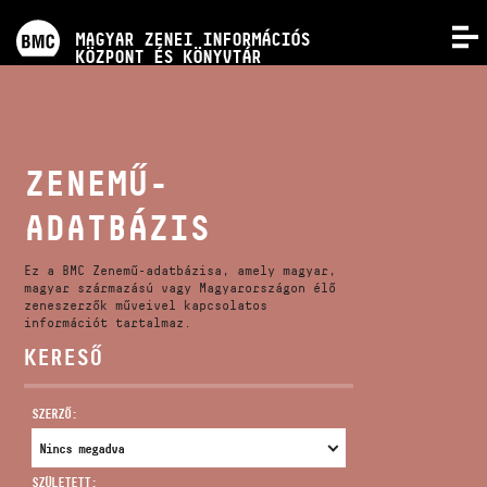
PROGRAMOK
MAGYAR ZENEI INFORMÁCIÓS
MENÜ
KÖZPONT ÉS KÖNYVTÁR
VERSENYEK
KÉPZÉSEK
ZENEMŰ-
ADATBÁZIS
KIADVÁNYOK
Ez a BMC Zenemű-adatbázisa, amely magyar,
RÓLUNK
magyar származású vagy Magyarországon élő
zeneszerzők műveivel kapcsolatos
információt tartalmaz.
KERESŐ
KAPCSOLAT
SZERZŐ:
VIDEÓ GALÉRIA
SZÜLETETT: