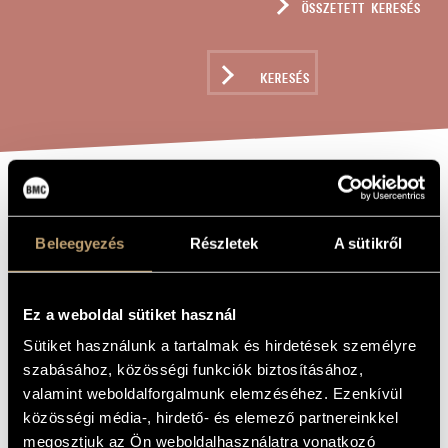
ÖSSZETETT KERESÉS
MŰVÉSZADATBÁZIS
ZENEMŰ-ADATBÁZIS
KERESÉS
ZENEI KÖNYVTÁR, ONLINE KATALÓGUS
JÁTÉKOK III/39
A MŰ CÍME
- HOMMAGE À
Beleegyezés
Részletek
A sütikről
KURTÁG MÁRTA
Ez a weboldal sütiket használ
Kurtág György
ZENESZERZŐ
Sütiket használunk a tartalmak és hirdetések személyre
szabásához, közösségi funkciók biztosításához,
Játékok III/39 - Hommage à Kurtág Márta
EREDETI /
valamint weboldalforgalmunk elemzéséhez. Ezenkívül
MAGYAR CÍM
közösségi média-, hirdető- és elemező partnereinkkel
Games III/39 - Hommage à Kurtág Márta
IDEGEN
NYELVŰ /
megosztjuk az Ön weboldalhasználatra vonatkozó
ANGOL CÍM