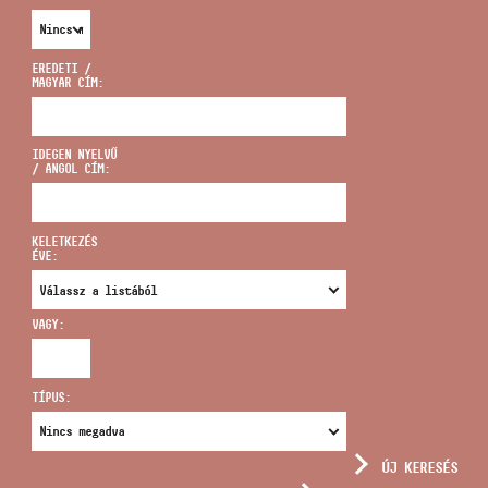
EREDETI /
MAGYAR CÍM:
CÍM
IDEGEN NYELVŰ
/ ANGOL CÍM:
EMAIL
infokozpont@bmc.hu
KELETKEZÉS
ÉVE:
TELEFON
VAGY:
NYITVA TARTÁS
TÍPUS:
ÚJ KERESÉS