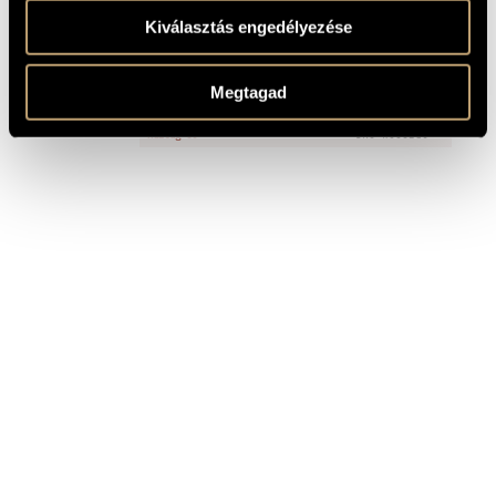
Kiválasztás engedélyezése
FELVÉTELEK
Megtagad
CÍM
KIADÓ
Kurtág 80
BMC Records