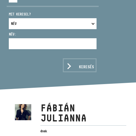
MIT KERESEL?
NÉV:
CÍM
EMAIL
infokozpont@bmc.hu
KERESÉS
TELEFON
NYITVA TARTÁS
FÁBIÁN
JULIANNA
ének