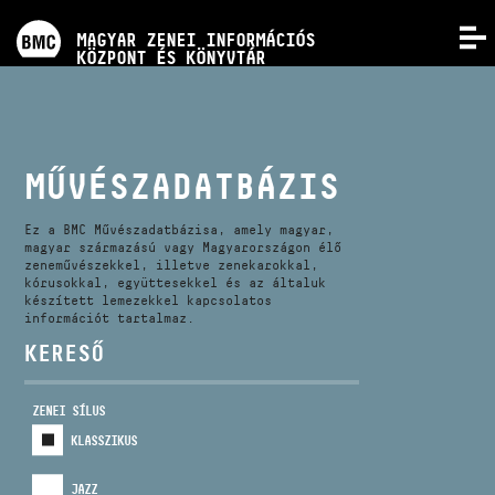
PROGRAMOK
MAGYAR ZENEI INFORMÁCIÓS
MENÜ
KÖZPONT ÉS KÖNYVTÁR
VERSENYEK
KÉPZÉSEK
MŰVÉSZADATBÁZIS
KIADVÁNYOK
Ez a BMC Művészadatbázisa, amely magyar,
magyar származású vagy Magyarországon élő
zeneművészekkel, illetve zenekarokkal,
kórusokkal, együttesekkel és az általuk
RÓLUNK
készített lemezekkel kapcsolatos
információt tartalmaz.
KERESŐ
KAPCSOLAT
ZENEI SÍLUS
VIDEÓ GALÉRIA
KLASSZIKUS
JAZZ