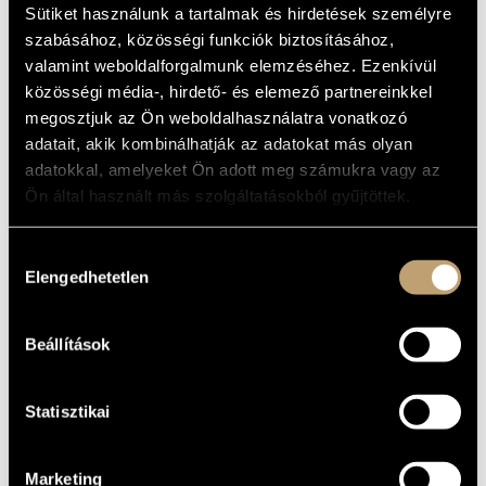
ALAPADATOK
Sütiket használunk a tartalmak és hirdetések személyre
MŰVÉSZADATBÁZIS
szabásához, közösségi funkciók biztosításához,
SZÜLETÉSI
HELY
ZENEMŰ-ADATBÁZIS
valamint weboldalforgalmunk elemzéséhez. Ezenkívül
1960
SZÜLETÉSI
közösségi média-, hirdető- és elemező partnereinkkel
DÁTUM
ZENEI KÖNYVTÁR, ONLINE KATALÓGUS
megosztjuk az Ön weboldalhasználatra vonatkozó
Amadinda Ütőegyüttes (Amadinda Percussion Group)
EGYÜTTES
adatait, akik kombinálhatják az adatokat más olyan
http://www.amadinda.com
WEBOLDAL
adatokkal, amelyeket Ön adott meg számukra vagy az
Ön által használt más szolgáltatásokból gyűjtöttek.
BIOGRÁFIA
DISZKOGRÁFIA
Hozzájárulás
Elengedhetetlen
kiválasztása
Az Amadinda tradicionális zenei kutatásainak vezetője.
Ütőhangszeres kompozíciói gyakran szerepelnek az együttes
programjaiban.
Díjak
Beállítások
2004 megosztott Kossuth-díj az Amadinda Együttes
tagjaként
2008 megosztott Bartók-Pásztory-díj az Amadinda Együttes
tagjaként
Statisztikai
Marketing