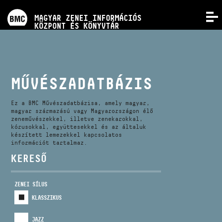
PROGRAMOK
MAGYAR ZENEI INFORMÁCIÓS
MENÜ
KÖZPONT ÉS KÖNYVTÁR
VERSENYEK
KÉPZÉSEK
MŰVÉSZADATBÁZIS
KIADVÁNYOK
Ez a BMC Művészadatbázisa, amely magyar,
magyar származású vagy Magyarországon élő
zeneművészekkel, illetve zenekarokkal,
kórusokkal, együttesekkel és az általuk
RÓLUNK
készített lemezekkel kapcsolatos
információt tartalmaz.
KERESŐ
KAPCSOLAT
ZENEI SÍLUS
VIDEÓ GALÉRIA
KLASSZIKUS
JAZZ