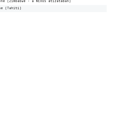
ene (Zimbabwe - a NEXUS átiratában)
ne (Tahiti)
Kulturális és Innovációs Minisztérium
Nemzeti Kulturális Alap
Ferencváros
greenroom creative agency
gn by