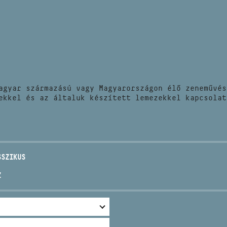
HÍREK
CÍM
VERSENYEK
EMAIL
infokozpont@bmc.hu
KIADVÁNYOK
TELEFON
agyar származású vagy Magyarországon élő zeneművés
KAPCSOLAT
ekkel és az általuk készített lemezekkel kapcsolat
NYITVA TARTÁS
SSZIKUS
Z