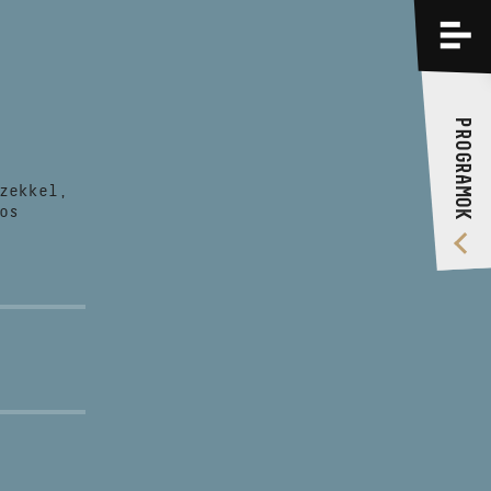
PROGRAMOK
KÉPZÉSEK
PROGRAMOK
RÓLUNK
zekkel,
VIDEÓ GALÉRIA
os