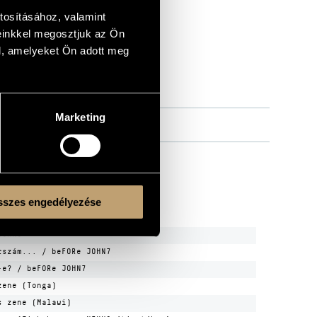
tosításához, valamint
einkkel megosztjuk az Ön
l, amelyeket Ön adott meg
Marketing
szes engedélyezése
JOHN3
rszám... / beFORe JOHN7
-e? / beFORe JOHN7
zene (Tonga)
s zene (Malawi)