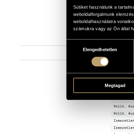
Sütiket használunk a tartal
Hungaroton
KIADÓ
weboldalforgalmunk elemzésé
HCD 31813
KATALÓGUSSZÁMA
weboldalhasználatra vonatko
1998
számukra vagy az Ön által ha
MEGJELENÉS ÉVE
Részletes ad
RÉSZLETEK
Hozzájárulás
Elengedhetetlen
kiválasztása
Bojtos Károl
KÖZREMŰKÖDŐK
MŰV
Megtagad
SZERZŐ
Holló, Au
Holló, Au
Holló, Au
Ismeretle
Ismeretle