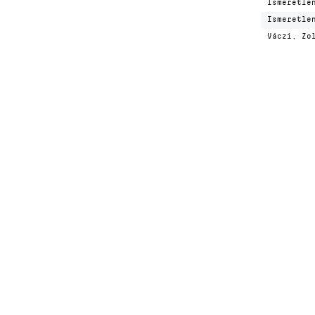
Ismeretle
Ismeretle
Váczi, Zo
Hírlevélre feliratk