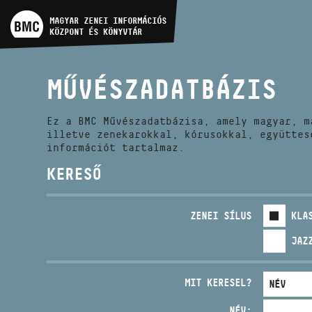
MŰVÉSZADATBÁZIS
MAGYAR ZENEI INFORMÁCIÓS
KÖZPONT ÉS KÖNYVTÁR
ZENEMŰ-ADATBÁZIS
MŰVÉSZADATBÁZIS
ZENEI KÖNYVTÁR, ONLINE
KATALÓGUS
Ez a BMC Művészadatbázisa, amely magyar, m
illetve zenekarokkal, kórusokkal, együttes
információt tartalmaz.
KERESŐ
ZENEI SÍLUS
KLA
JAZ
MIT KERESEL?
NÉV: