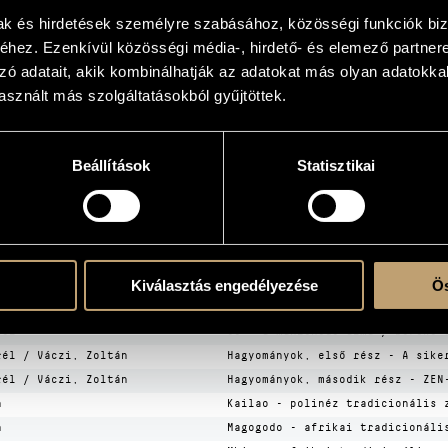
mak és hirdetések személyre szabásához, közösségi funkciók biz
hez. Ezenkívül közösségi média-, hirdető- és elemező partner
zó adatait, akik kombinálhatják az adatokat más olyan adatokka
sznált más szolgáltatásokból gyűjtöttek.
atok
Beállítások
Statisztikai
y
/
Holló Aurél
/
Rácz Zoltán
/
Váczi Zoltán
EK
Kiválasztás engedélyezése
Ös
CÍM
rél
39 - a manicheus álma / beFORe 
rél / Váczi, Zoltán
Hagyományok, első rész - A sike
rél / Váczi, Zoltán
Hagyományok, második rész - ZEN
n
Kailao - polinéz tradicionális 
n
Magogodo - afrikai tradicionáli