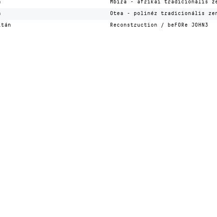
n
Mbira - afrikai tradicionális z
n
Otea - polinéz tradicionális ze
ltán
Reconstruction / beFORe JOHN3
Desi
ozás
facebook oldal
YouTube csatorna