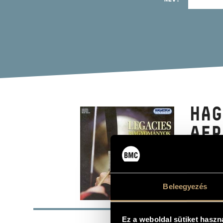
HAG
AFR
(LEGAC
Album
Beleegyezés
ALAP
Ez a weboldal sütiket haszn
Holló Aurél
SZERZŐK