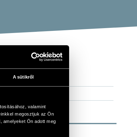
A sütikről
tosításához, valamint
einkkel megosztjuk az Ön
l, amelyeket Ön adott meg