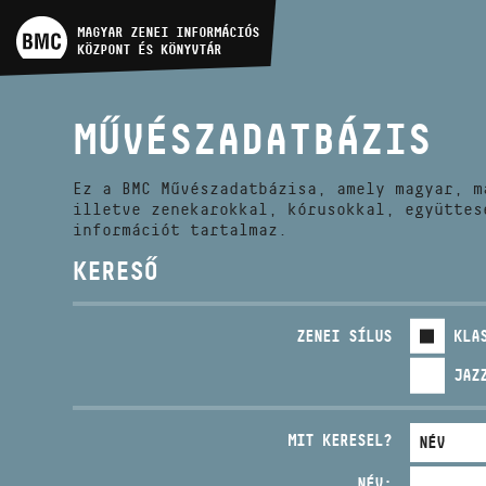
MŰVÉSZADATBÁZIS
MAGYAR ZENEI INFORMÁCIÓS
KÖZPONT ÉS KÖNYVTÁR
ZENEMŰ-ADATBÁZIS
MŰVÉSZADATBÁZIS
ZENEI KÖNYVTÁR, ONLINE
KATALÓGUS
Ez a BMC Művészadatbázisa, amely magyar, m
illetve zenekarokkal, kórusokkal, együttes
információt tartalmaz.
KERESŐ
ZENEI SÍLUS
KLA
JAZ
MIT KERESEL?
NÉV: