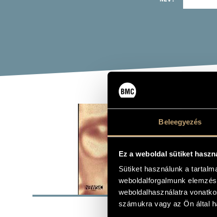
MÁR
Beleegyezés
(WORKS
Album
Ez a weboldal sütiket haszn
Sütiket használunk a tartal
weboldalforgalmunk elemzésé
ALAP
weboldalhasználatra vonatko
számukra vagy az Ön által ha
Márta István
SZERZŐK