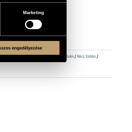
Marketing
szes engedélyezése
szló
/
Holló Aurél
/
Jakobi László
/
Márta István
/
Rácz Zoltán
/