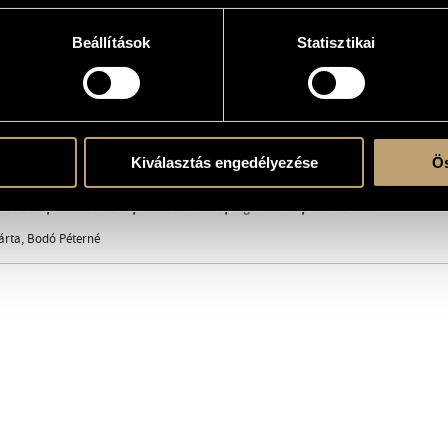
Beállítások
Statisztikai
atok
mán
Kiválasztás engedélyezése
Ös
őegyüttes (Amadinda Percussion Group)
/
Mandel Quartet
/
Bojtos Károly
/
Dés Lá
tos Béla
/
Szemző Tibor
/
Szkárosi Endre
/
Vigh Andrea
/
Váczi Zoltán
árta, Bodó Péterné