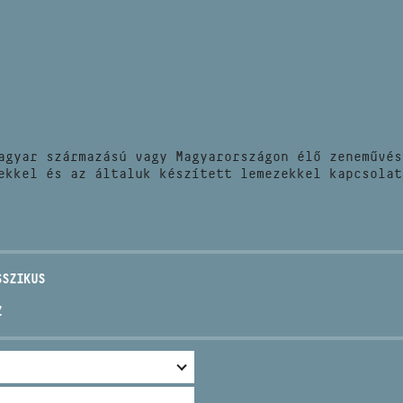
HÍREK
CÍM
VERSENYEK
EMAIL
infokozpont@bmc.hu
KIADVÁNYOK
TELEFON
agyar származású vagy Magyarországon élő zeneművés
KAPCSOLAT
ekkel és az általuk készített lemezekkel kapcsolat
NYITVA TARTÁS
SSZIKUS
Z