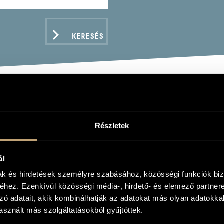
KERESÉS
TA ISTVÁN MŰVEI
Részletek
)
ál
mak és hirdetések személyre szabásához, közösségi funkciók biz
hez. Ezenkívül közösségi média-, hirdető- és elemező partner
ADATOK
zó adatait, akik kombinálhatják az adatokat más olyan adatokka
sznált más szolgáltatásokból gyűjtöttek.