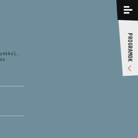
PROGRAMOK
KÉPZÉSEK
PROGRAMOK
RÓLUNK
zekkel,
VIDEÓ GALÉRIA
os