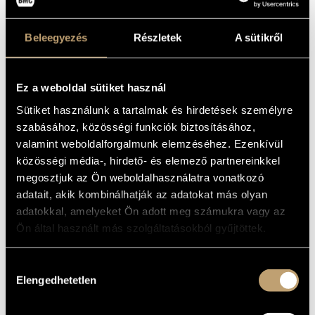
Fusz János
(1777-1819)
Gárdonyi Zoltán
(1906-1986)
Horusitzky Zoltán
(1903-1985)
Beleegyezés
Részletek
A sütikről
Hubay Jenő
(1858-1937)
Huszár Lajos
(1948)
Istvánffy Benedek
(1733-1778)
Ez a weboldal sütiket használ
Járdányi Pál
(1920-1966)
Jeney Zoltán
(1943-2019)
Sütiket használunk a tartalmak és hirdetések személyre
Kadosa Pál
(1903-1983)
szabásához, közösségi funkciók biztosításához,
Kocsár Miklós
(1933-2019)
valamint weboldalforgalmunk elemzéséhez. Ezenkívül
Kósa György
(1897-1984)
közösségi média-, hirdető- és elemező partnereinkkel
Kurtág György
(1926)
megosztjuk az Ön weboldalhasználatra vonatkozó
Lavotta János
(1764-1820)
adatait, akik kombinálhatják az adatokat más olyan
Lendvay Kamilló
(1928-2016)
adatokkal, amelyeket Ön adott meg számukra vagy az
Maros Rudolf
(1917-1982)
Mihalovich Ödön
(1842-1929)
Ön által használt más szolgáltatásokból gyűjtöttek.
Mosonyi Mihály
(1815-1870)
Orbán György
(1947)
Hozzájárulás
Petrovics Emil
(1930-2011)
Elengedhetetlen
kiválasztása
Pongrácz Zoltán
(1912-2007)
Ránki György
(1907-1992)