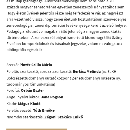
és műfaji gazdagsága. Alkotószemélyisége nem sorolható a 20.
századi magyar zenetörténet egyetlen zeneszerzői irányzatához sem.
Hogy életművének jelentős része még felfedezésre vár, az nagyrészt
arra vezethető vissza, hogy zenei életünk köztudatában szenvedélyes
zenepedagógiai, zenei diplomáciai tevékenysége került az első helyre.
Pedagógiai életműve magában álló jelenség a magyar zeneoktatás
történetében. A zeneszerzői pályát ismertető kismonográfiát Szőnyi
CÍM
Erzsébet kompozícióinak és írásainak jegyzéke, valamint válogatott
bibliográfia egészíti ki.
EMAIL
infokozpont@bmc.hu
Szerző:
Pintér Csilla Mária
Felelős szerkesztő, sorozatszerkesztő:
Berlász Melinda
(az ELKH
TELEFON
Bölcsészettudományi Kutatóközpont Zenetudományi Intézete ny.
tudományos főmunkatársa)
NYITVA TARTÁS
Fordító:
Orbán Eszter
Angol nyelvi lektor:
Jane Pogson
Kiadó:
Mágus Kiadó
Felelős vezető:
Tóth Emőke
Nyomdai szerkesztés:
Zágoni Szakács Enikő