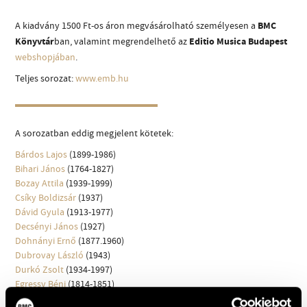
MŰVÉSZADATBÁZIS
A kiadvány 1500 Ft-os áron megvásárolható személyesen a
BMC
ZENEMŰ-ADATBÁZIS
Könyvtár
ban, valamint megrendelhető az
Editio Musica Budapest
webshopjában
.
ZENEI KÖNYVTÁR, ONLINE KATALÓGUS
Teljes sorozat:
www.emb.hu
A sorozatban eddig megjelent kötetek:
Bárdos Lajos
(1899-1986)
Bihari János
(1764-1827)
Bozay Attila
(1939-1999)
Csíky Boldizsár
(1937)
Dávid Gyula
(1913-1977)
Decsényi János
(1927)
Dohnányi Ernő
(1877.1960)
Dubrovay László
(1943)
Durkó Zsolt
(1934-1997)
Egressy Béni
(1814-1851)
Farkas Ferenc
(1905-2000)