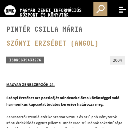
PROGRAMOK
MAGYAR ZENEI INFORMÁCIÓS
MENÜ
KÖZPONT ÉS KÖNYVTÁR
VERSENYEK
PINTÉR CSILLA MÁRIA
KÉPZÉSEK
SZŐNYI ERZSÉBET (ANGOL)
KIADVÁNYOK
2004
ISBN9639433276
RÓLUNK
MAGYAR ZENESZERZŐK 24.
KAPCSOLAT
Szőnyi Erzsébet ars poeticáját mindenekelőtt a közönséggel való
harmonikus kapcsolat tudatos keresése határozza meg.
VIDEÓ GALÉRIA
Zeneszerzői szemléletét konzervativizmus és az újabb irányzatok
iránti érdeklődés együtt jellemzi. Innét ered stílusának sokszínûsége