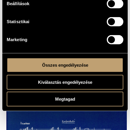
Sári József
(1935)
Beállítások
Soproni József
(1930-2021)
Sugár Rezső
(1919-1988)
Szokolay Sándor
(1931-2013)
Statisztikai
Szőnyi Erzsébet
(1924-2019)
Szőllősy András
(1921-2007)
Vántus István
(1935-1992)
Marketing
Verebi Végh János
(1845-1918)
Vermesy Péter
(1939-1989)
Vidovszky László
(1944)
Volkmann, Robert
(1815-1883)
Összes engedélyezése
Kiválasztás engedélyezése
Megtagad