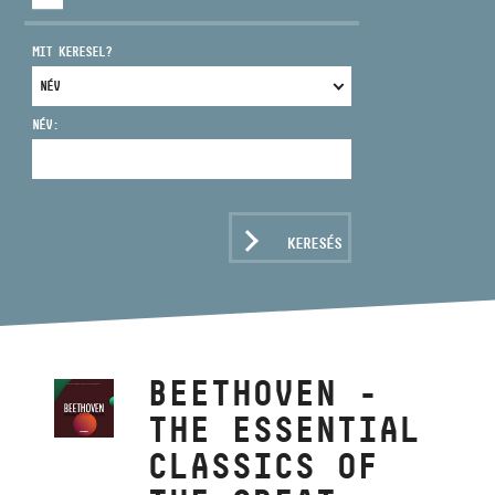
MIT KERESEL?
NÉV:
CÍM
EMAIL
infokozpont@bmc.hu
KERESÉS
TELEFON
NYITVA TARTÁS
BEETHOVEN -
THE ESSENTIAL
CLASSICS OF