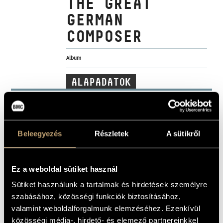
THE GREAT
MŰVÉSZADATBÁZIS
GERMAN
ZENEMŰ-ADATBÁZIS
COMPOSER
ZENEI KÖNYVTÁR, ONLINE KATALÓGUS
Album
ALAPADATOK
Hungaroton
KIADÓ
HCD 32857
KATALÓGUSSZÁMA
2021
MEGJELENÉS
Beleegyezés
Részletek
A sütikről
ÉVE
Részletes adatok 1
RÉSZLETEK
Részletes adatok 2
Ez a weboldal sütiket használ
Budapesti Filharmóniai Társaság Zenekara (Budapest
KÖZREMŰKÖDŐK
Philharmonic Orchestra)
/
Budapesti Szimfonikus Zenekar
Sütiket használunk a tartalmak és hirdetések személyre
(Budapest Symphony Orchestra)
/
Magyar Rádió Szimfonikus
Zenekara (Hungarian Radio Symphony Orchestra)
/
Magyar
szabásához, közösségi funkciók biztosításához,
Rádió Énekkara (Hungarian Radio Choir)
/
Magyar Állami
Operaház Zenekara
/
Magyar Állami Operaház Énekkara
/
valamint weboldalforgalmunk elemzéséhez. Ezenkívül
Nemzeti Filharmonikus Zenekar (National Philharmonic
Orchestra)
/
Bartók Béla
/
Bándi János
/
Ferencsik János
/
közösségi média-, hirdető- és elemező partnereinkkel