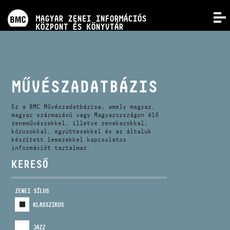
PROGRAMOK
MAGYAR ZENEI INFORMÁCIÓS
MENÜ
KÖZPONT ÉS KÖNYVTÁR
VERSENYEK
KÉPZÉSEK
MŰVÉSZADATBÁZIS
KIADVÁNYOK
Ez a BMC Művészadatbázisa, amely magyar,
magyar származású vagy Magyarországon élő
zeneművészekkel, illetve zenekarokkal,
kórusokkal, együttesekkel és az általuk
RÓLUNK
készített lemezekkel kapcsolatos
információt tartalmaz.
KERESŐ
KAPCSOLAT
ZENEI SÍLUS
VIDEÓ GALÉRIA
KLASSZIKUS
JAZZ