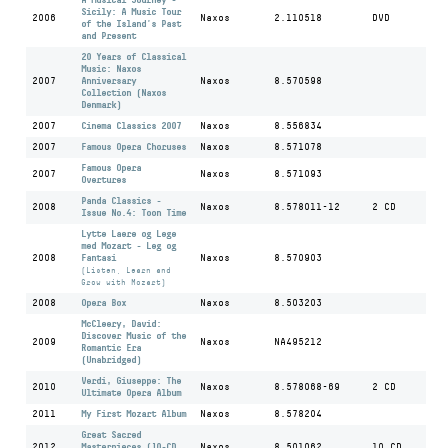
Sicily: A Music Tour
2006
Naxos
2.110518
DVD
of the Island's Past
and Present
20 Years of Classical
Music: Naxos
2007
Anniversary
Naxos
8.570598
Collection (Naxos
Denmark)
2007
Cinema Classics 2007
Naxos
8.556834
2007
Famous Opera Choruses
Naxos
8.571078
Famous Opera
2007
Naxos
8.571093
Overtures
Panda Classics -
2008
Naxos
8.578011-12
2 CD
Issue No.4: Toon Time
Lytte Laere og Lege
med Mozart - Leg og
2008
Fantasi
Naxos
8.570903
(Listen, Learn and
Grow with Mozart)
2008
Opera Box
Naxos
8.503203
McCleery, David:
Discover Music of the
2009
Naxos
NA495212
Romantic Era
(Unabridged)
Verdi, Giuseppe: The
2010
Naxos
8.578068-69
2 CD
Ultimate Opera Album
2011
My First Mozart Album
Naxos
8.578204
Great Sacred
2012
Masterpieces (10-CD
Naxos
8.501062
10 CD