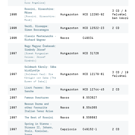
Suor Angelica)
Rossini, Gioacchino:
3 CD / A
Mózes
1996
Hungaroton
HCD 12290-92
felvétel 198
(Rossini, Gioacchino:
ben készült
Mosé)
Verdi, Giuseppe:
1996
Hungaroton
HCD 12522-23
2 CD
Simon Boccanegra
Classic Masterworks -
1996
Naxos
C49034
Richard Wagner
Nagy Magyar Énekesek:
Simándy József
1997
Hungaroton
HCD 31726
(Great Hungarian
Voices: József
Simándy)
Goldmark Károly: Sába
királynője
3 CD / 1980-
1997
Hungaroton
HCD 12179-81
(Goldmark Karl: Die
felvétel
Königin von Saba (The
Queen of Saba))
Liszt Ferenc: Don
1997
Hungaroton
HCD 12744-45
2 CD
Sanche
1997
Famous Overtures
Naxos
8.553627
Nessun Dorma and
1997
other favourite
Naxos
8.554065
Italian Tenor Arias
1997
The Best of Rossini
Naxos
8.556683
Spring in Vienna -
Strauss II, Johann,
1997
Capriccio
C49152-1
2 CD
Stolz, Kreisler,
Suppe