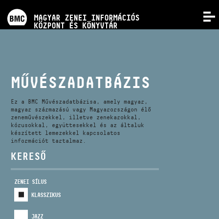
PROGRAMOK
MAGYAR ZENEI INFORMÁCIÓS
MENÜ
KÖZPONT ÉS KÖNYVTÁR
VERSENYEK
KÉPZÉSEK
MŰVÉSZADATBÁZIS
KIADVÁNYOK
Ez a BMC Művészadatbázisa, amely magyar,
magyar származású vagy Magyarországon élő
zeneművészekkel, illetve zenekarokkal,
kórusokkal, együttesekkel és az általuk
RÓLUNK
készített lemezekkel kapcsolatos
információt tartalmaz.
KERESŐ
KAPCSOLAT
ZENEI SÍLUS
VIDEÓ GALÉRIA
KLASSZIKUS
JAZZ