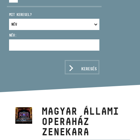
MIT KERESEL?
NÉV:
CÍM
EMAIL
infokozpont@bmc.hu
KERESÉS
TELEFON
NYITVA TARTÁS
MAGYAR ÁLLAMI
OPERAHÁZ
ZENEKARA