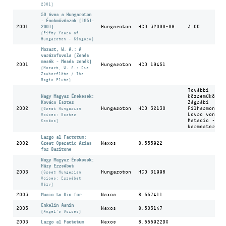
2001)
50 éves a Hungaroton
- Énekművészek (1951-
2001
2001)
Hungaroton
HCD 32096-98
3 CD
(Fifty Years of
Hungaroton - Singers)
Mozart, W. A.: A
varázsfuvola (Zenés
mesék - Mesés zenék)
2001
Hungaroton
HCD 19451
(Mozart, W. A.: Die
Zauberflöte / The
Magic Flute)
További
Nagy Magyar Énekesek:
közreműködő:
Kovács Eszter
Zágrábi
2002
Hungaroton
HCD 32130
Filharmoniku
(Great Hungarian
Lovro von
Voices: Eszter
Matacic -
Kovács)
karmester
Largo al Factotum:
2002
Great Operatic Arias
Naxos
8.555922
for Baritone
Nagy Magyar Énekesek:
Házy Erzsébet
2003
Hungaroton
HCD 31996
(Great Hungarian
Voices: Erzsébet
Házy)
2003
Music to Die for
Naxos
8.557411
Enkelin Aanin
2003
Naxos
8.503147
(Angel's Voices)
2003
Largo al Factotum
Naxos
8.555922DX