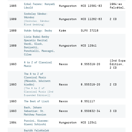
Erkel Ferenc: Hunyadi
1984-es
1985
Hungaroton
HCD 12581-83
László
felvétel, 3 
Szokolay Sándor:
Vérnász
1989
Hungaroton
HCD 11262-63
2 CD
(Szokolay, Sándor:
Blood Wedding)
1989
Vukán György: Derby
Krém
SLPX 37216
Lívia Budai-Batky
Operatic Recital
Verdi, Gluck,
1989
Hungaroton
HCD 12941
Donizetti,
Ponchielli, Mascagni,
Cilea
(2nd Expande
A to Z of Classical
1993
Naxos
8.555319-20
Edition, 200
Music
2 CD
The A to Z of
Classical Music
(Második, bővített
1993
kiadás)
Naxos
8.555319-20
2 CD
(The A to Z of
Classical Music (2nd
Expanded Edition))
1993
The Best of Liszt
Naxos
8.551117
Bach, Johann
1993
Sebastian: St.
Naxos
8.550832-34
3 CD
Matthew Passion
Puccini, Giacomo:
1994
Hungaroton
HCD 12541
Gianni Schicchi
Bartók felvételek