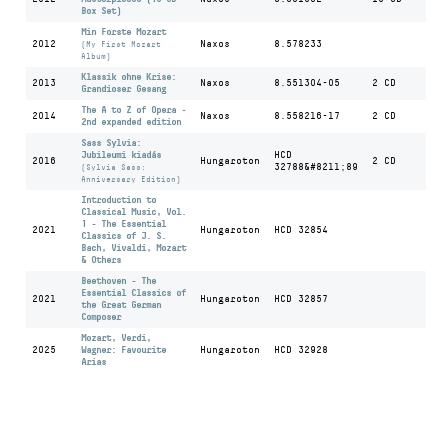
Box Set)
Min Forste Mozart
2012
Naxos
8.578233
(My First Mozart
Album)
Klassik ohne Krise:
2013
Naxos
8.551304-05
2 CD
Grandioser Gesang
The A to Z of Opera -
2014
Naxos
8.558216-17
2 CD
2nd expanded edition
Sass Sylvia:
Jubileumi kiadás
HCD
2016
Hungaroton
2 CD
32788&#8211;89
(Sylvia Sass:
Anniversary Edition)
Introduction to
Classical Music, Vol.
1 - The Essential
2021
Hungaroton
HCD 32854
Classics of J. S.
Bach, Vivaldi, Mozart
& Others
Beethoven - The
Essential Classics of
2021
Hungaroton
HCD 32857
the Great German
Composer
Mozart, Verdi,
2025
Wagner: Favourite
Hungaroton
HCD 32928
Arias