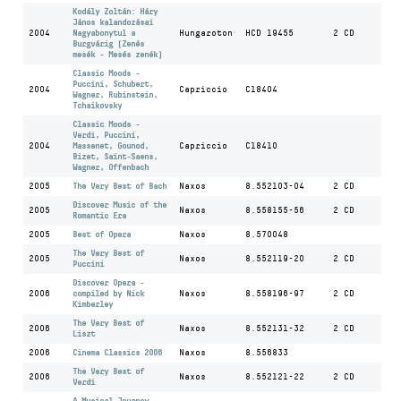
Kodály Zoltán: Háry
János kalandozásai
2004
Nagyabonytul a
Hungaroton
HCD 19455
2 CD
Burgvárig (Zenés
mesék - Mesés zenék)
Classic Moods -
Puccini, Schubert,
2004
Capriccio
C18404
Wagner, Rubinstein,
Tchaikovsky
Classic Moods -
Verdi, Puccini,
2004
Massenet, Gounod,
Capriccio
C18410
Bizet, Saint-Saens,
Wagner, Offenbach
2005
The Very Best of Bach
Naxos
8.552103-04
2 CD
Discover Music of the
2005
Naxos
8.558155-56
2 CD
Romantic Era
2005
Best of Opera
Naxos
8.570048
The Very Best of
2005
Naxos
8.552119-20
2 CD
Puccini
Discover Opera -
2006
compiled by Nick
Naxos
8.558196-97
2 CD
Kimberley
The Very Best of
2006
Naxos
8.552131-32
2 CD
Liszt
2006
Cinema Classics 2006
Naxos
8.556833
The Very Best of
2006
Naxos
8.552121-22
2 CD
Verdi
A Musical Journey -