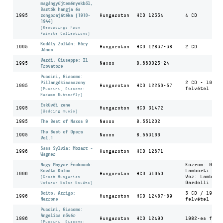
magángyűjteményekből,
Bartók hangja és
1995
zongorajátéka (1910-
Hungaroton
HCD 12334
4 CD
1944)
(Recordings From
Private Collections)
Kodály Zoltán: Háry
1995
Hungaroton
HCD 12837-38
2 CD
János
Verdi, Giuseppe: Il
1995
Naxos
8.660023-24
Trovatore
Puccini, Giacomo:
Pillangókisasszony
2 CD - 1981-
1995
Hungaroton
HCD 12256-57
felvétel
(Puccini, Giacomo:
Madame Butterfly)
Esküvői zene
1995
Hungaroton
HCD 31472
(Wedding music)
1995
The Best of Naxos 9
Naxos
8.551202
The Best of Opera
1995
Naxos
8.553166
Vol.1
Sass Sylvia: Mozart -
1996
Hungaroton
HCD 12671
Wagner
Nagy Magyar Énekesek:
Közrem: Gior
Kováts Kolos
Lamberti
1996
Hungaroton
HCD 31650
Vez: Lambert
(Great Hungarian
Gardelli
Voices: Kolos Kováts)
Boito, Arrigo:
3 CD / 1982-
1996
Hungaroton
HCD 12487-89
Nerrone
felvétel
Puccini, Giacomo:
Angelica nővér
1996
Hungaroton
HCD 12490
1982-es felv
(Puccini, Giacomo: