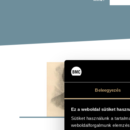
EGR
Composer
Beleegyezés
Ez a weboldal sütiket haszn
BASI
Sütiket használunk a tartal
Sajókazinc 
PLACE OF BIRTH
weboldalforgalmunk elemzésé