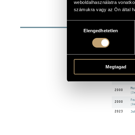
weboldalhasználatra vonatko
1814
DATE OF BIRTH
számukra vagy az Ön által ha
DISC
Hozzájárulás
Elengedhetetlen
kiválasztása
YEAR
T
Fe
1966
(Bé
Hy
1982
(Hi
Megtagad
Hy
1994
(Hi
Mu
2000
(Ze
Fe
2000
(Bé
2023
Jo