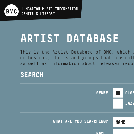
ARTIST DATABASE
HUNGARIAN MUSIC INFORMATION
CENTER & LIBRARY
COMPOSITION DATABASE
ARTIST DATABASE
MUSIC LIBRARY, ONLINE
CATALOG
This is the Artist Database of BMC, which 
orchestras, choirs and groups that are eit
as well as information about releases reco
SEARCH
GENRE
CLA
JAZ
WHAT ARE YOU SEARCHING?
NAME: