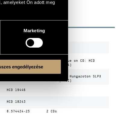
l, amelyeket Ön adott meg
Marketing
R
CODE
REMARK
LPX 1292
LP
Own
SLPX 19133
LP / Reissue on CD: HCD
19133 (1994)
szes engedélyezése
Own
HCD 19133
Reissue of Hungaroton SLPX
19133 (1982)
HCD 19446
HCD 18243
8.574424-25
2 CDs