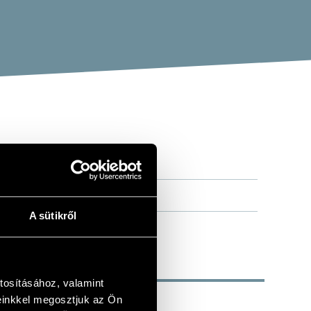
A sütikről
tosításához, valamint
einkkel megosztjuk az Ön