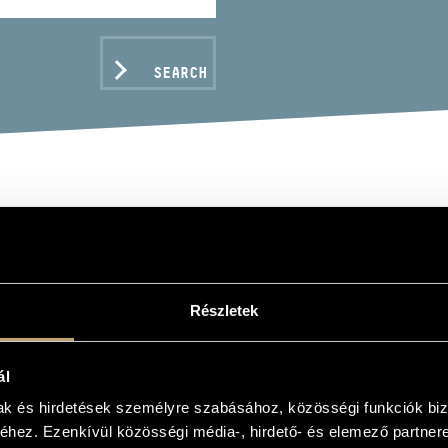
SEARCH
ESSY BÉNI
Részletek
ál
C DATA
mak és hirdetések személyre szabásához, közösségi funkciók biz
(ma: Kazincbarcika)
hez. Ezenkívül közösségi média-, hirdető- és elemező partner