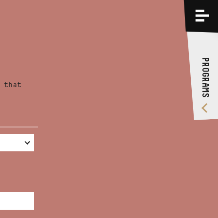
PROGRAMS
TRAININGS
PROGRAMS
ABOUT US
 that
VIDEO GALLERY