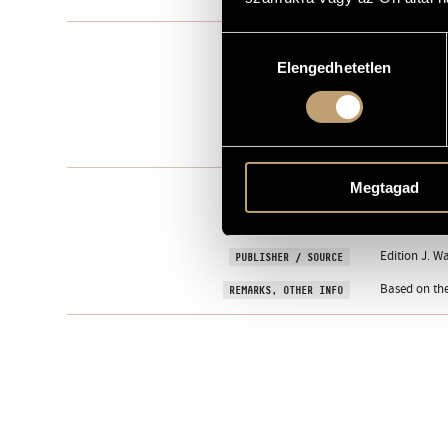
Hozzájárulás
Solo voice(s)
TYPE
Elengedhetetlen
kiválasztása
2
NUMBER OF PLAYERS
voice, pf.
INSTRUMENTATION
One movem
MOVEMENTS, PARTS
Megtagad
EGRESSY, Bé
TEXT
Hungarian
LANGUAGE
Edition J. W
PUBLISHER / SOURCE
Based on the
REMARKS, OTHER INFO