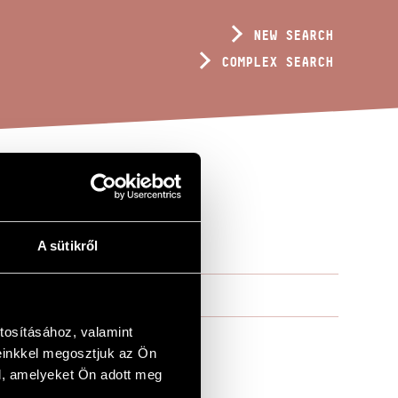
NEW SEARCH
COMPLEX SEARCH
A sütikről
tosításához, valamint
einkkel megosztjuk az Ön
l, amelyeket Ön adott meg