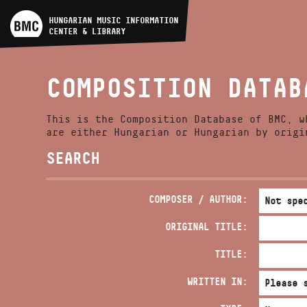
ARTIST DATABASE
HUNGARIAN MUSIC INFORMATION
CENTER & LIBRARY
COMPOSITION DATABASE
COMPOSITION DATAB
MUSIC LIBRARY, ONLINE
CATALOG
This is the Composition Database of BMC, w
are either Hungarian or Hungarian by origi
SEARCH
COMPOSER / AUTHOR:
ORIGINAL TITLE:
TITLE:
WRITTEN IN: