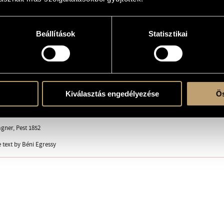
 with solo instrument(s)
Beállítások
Statisztikai
ent
Kiválasztás engedélyezése
Ös
ni
agner, Pest 1852
 text by Béni Egressy