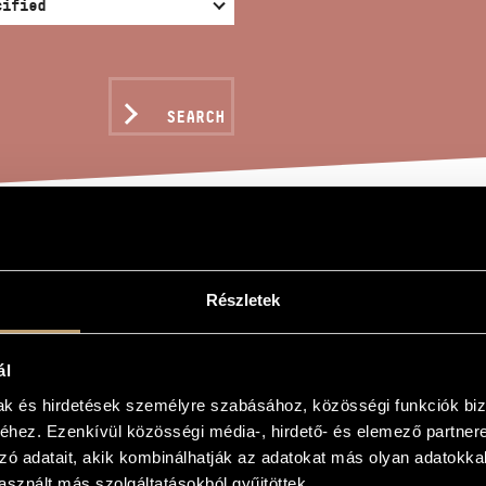
SEARCH
HTINGALE´S FAREWELL
Részletek
ál
mak és hirdetések személyre szabásához, közösségi funkciók biz
úcsúja
hez. Ezenkívül közösségi média-, hirdető- és elemező partner
s Farewell
zó adatait, akik kombinálhatják az adatokat más olyan adatokka
sznált más szolgáltatásokból gyűjtöttek.