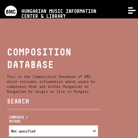
PROGRAMS
HUNGARIAN MUSIC INFORMATION
MENU
CENTER & LIBRARY
COMPETITIONS
TRAININGS
COMPOSITION
DATABASE
RELEASES
This is the Composition Database of BMC,
ABOUT US
which includes information about works by
composers that are either Hungarian or
Hungarian by origin or live in Hungary.
SEARCH
CONTACT
COMPOSER /
AUTHOR:
VIDEO GALLERY