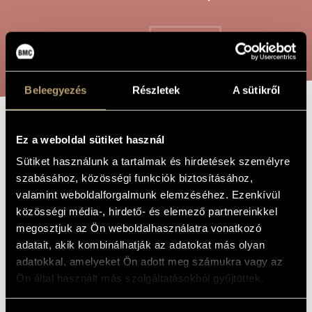
ARTIST DATABASE
COMPOSITION DATABASE
SEARCH
MUSIC LIBRARY, ONLINE CATALOG
Beleegyezés
Részletek
A sütikről
"THE BORDER OF
TITLE OF
Ez a weboldal sütiket használ
THE WORK
MY BEAUTIFUL
Sütiket használunk a tartalmak és hirdetések személyre
HOMELAND"
szabásához, közösségi funkciók biztosításához,
valamint weboldalforgalmunk elemzéséhez. Ezenkívül
közösségi média-, hirdető- és elemező partnereinkkel
Egressy Béni
COMPOSER
megosztjuk az Ön weboldalhasználatra vonatkozó
adatait, akik kombinálhatják az adatokat más olyan
"Szülőföldem szép határa"
ORIGINAL /
adatokkal, amelyeket Ön adott meg számukra vagy az
HUNGARIAN
TITLE
Ön által használt más szolgáltatásokból gyűjtöttek.
"The Border of My Beautiful Homeland"
FOREIGN
LANGUAGE /
ENGLISH