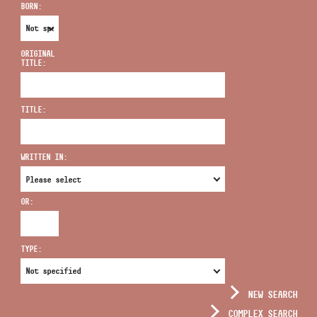
BORN:
ORIGINAL
TITLE:
ADDRESS
TITLE:
EMAIL
infokozpont@bmc.hu
WRITTEN IN:
PHONE
OR:
OPENING HOURS
TYPE:
NEW SEARCH
COMPLEX SEARCH