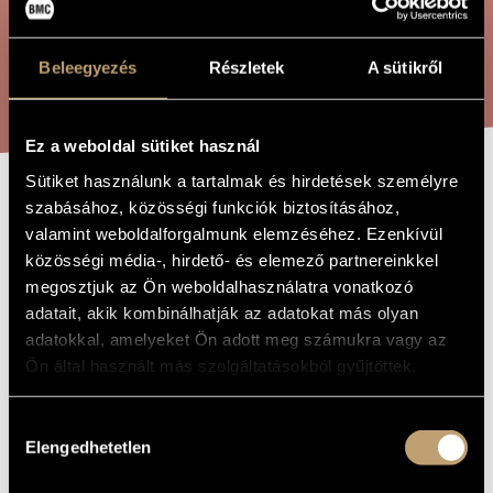
ARTIST DATABASE
COMPOSITION DATABASE
Beleegyezés
Részletek
A sütikről
SEARCH
MUSIC LIBRARY, ONLINE CATALOG
Ez a weboldal sütiket használ
Sütiket használunk a tartalmak és hirdetések személyre
szabásához, közösségi funkciók biztosításához,
INES- ROMANCE
TITLE OF
THE WORK
valamint weboldalforgalmunk elemzéséhez. Ezenkívül
közösségi média-, hirdető- és elemező partnereinkkel
Egressy Béni
megosztjuk az Ön weboldalhasználatra vonatkozó
COMPOSER
adatait, akik kombinálhatják az adatokat más olyan
Ines - Románc
ORIGINAL /
adatokkal, amelyeket Ön adott meg számukra vagy az
HUNGARIAN
TITLE
Ön által használt más szolgáltatásokból gyűjtöttek.
Ines- Romance
FOREIGN
LANGUAGE /
ENGLISH
Hozzájárulás
TITLE
Elengedhetetlen
kiválasztása
1845
YEAR OF
COMPOSITION