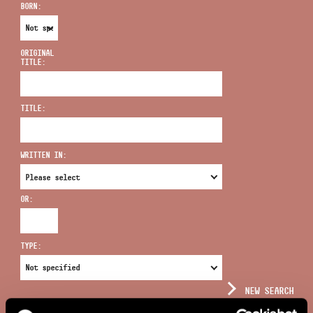
BORN:
ORIGINAL
TITLE:
ADDRESS
TITLE:
EMAIL
infokozpont@bmc.hu
WRITTEN IN:
PHONE
OR:
OPENING HOURS
TYPE:
NEW SEARCH
COMPLEX SEARCH