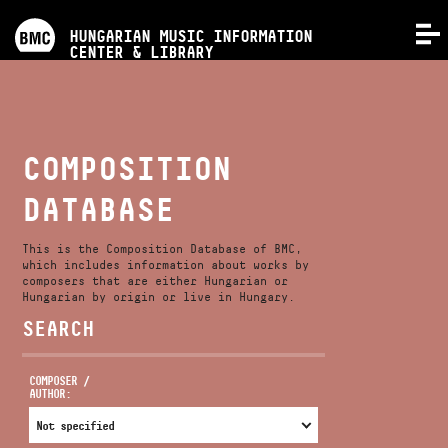
PROGRAMS
HUNGARIAN MUSIC INFORMATION
MENU
CENTER & LIBRARY
COMPETITIONS
TRAININGS
COMPOSITION
DATABASE
RELEASES
This is the Composition Database of BMC,
ABOUT US
which includes information about works by
composers that are either Hungarian or
Hungarian by origin or live in Hungary.
SEARCH
CONTACT
COMPOSER /
AUTHOR:
VIDEO GALLERY