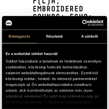
F(L)A;
ARTIST DATABASE
EMBROIDERED
SOUNDS; ECHO;
COMPOSITION DATABASE
SPEEDS FOR TWO
MUSIC LIBRARY, ONLINE CATALOG
FLUTES;
Beleegyezés
Részletek
A sütikről
CHAPTERS OF A
STORY
Ez a weboldal sütiket használ
(MADARÁSZ IVÁN: CONCERTO F(L)A;
HÍMZETT HANGOK; ECHO;
Sütiket használunk a tartalmak és hirdetések személyre
SEBESSÉGEK KÉT FUVOLÁRA; EGY
TÖRTÉNET FEJEZETEI)
szabásához, közösségi funkciók biztosításához,
valamint weboldalforgalmunk elemzéséhez. Ezenkívül
Album
közösségi média-, hirdető- és elemező partnereinkkel
megosztjuk az Ön weboldalhasználatra vonatkozó
BASIC DATA
adatait, akik kombinálhatják az adatokat más olyan
adatokkal, amelyeket Ön adott meg számukra vagy az
Madarász Iván
COMPOSERS
Ön által használt más szolgáltatásokból gyűjtöttek.
Hungaroton
LABEL