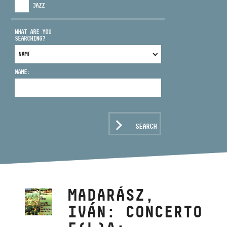
JAZZ
WHAT ARE YOU
SEARCHING?
ADDRESS
NAME:
EMAIL
infokozpont@bmc.hu
PHONE
SEARCH
OPENING HOURS
MADARÁSZ,
IVÁN: CONCERTO