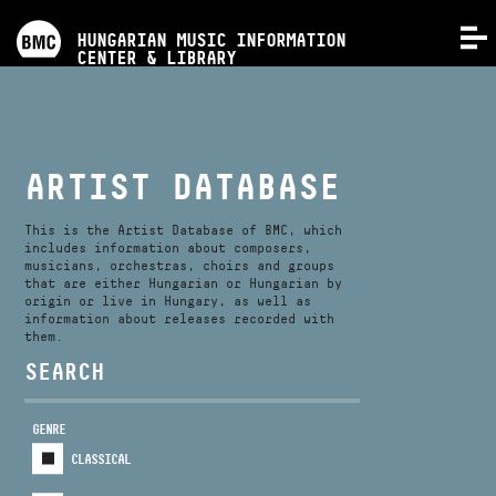
PROGRAMS
HUNGARIAN MUSIC INFORMATION
MENU
CENTER & LIBRARY
COMPETITIONS
TRAININGS
ARTIST DATABASE
RELEASES
This is the Artist Database of BMC, which
includes information about composers,
musicians, orchestras, choirs and groups
that are either Hungarian or Hungarian by
ABOUT US
origin or live in Hungary, as well as
information about releases recorded with
them.
CONTACT
SEARCH
GENRE
VIDEO GALLERY
CLASSICAL