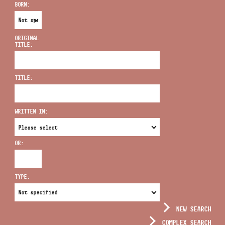
BORN:
ORIGINAL
TITLE:
ADDRESS
TITLE:
EMAIL
infokozpont@bmc.hu
WRITTEN IN:
PHONE
OR:
OPENING HOURS
TYPE:
NEW SEARCH
COMPLEX SEARCH