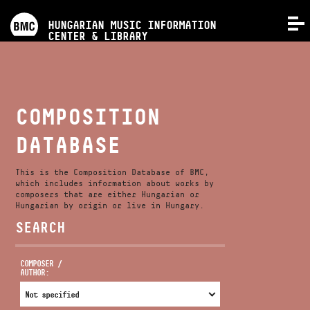
PROGRAMS
HUNGARIAN MUSIC INFORMATION
MENU
CENTER & LIBRARY
COMPETITIONS
TRAININGS
COMPOSITION
DATABASE
RELEASES
This is the Composition Database of BMC,
ABOUT US
which includes information about works by
composers that are either Hungarian or
Hungarian by origin or live in Hungary.
SEARCH
CONTACT
COMPOSER /
AUTHOR:
VIDEO GALLERY