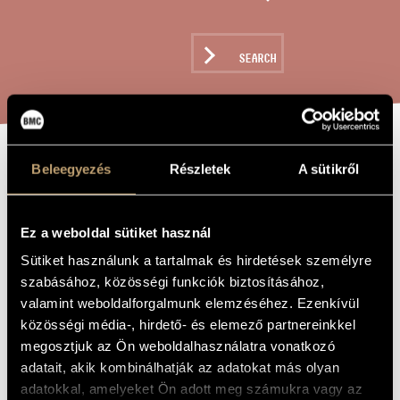
ARTIST DATABASE
COMPOSITION DATABASE
SEARCH
MUSIC LIBRARY, ONLINE CATALOG
SPEEDS FOR TWO
Beleegyezés
Részletek
A sütikről
TITLE OF
THE WORK
FLUTES
Ez a weboldal sütiket használ
Madarász Iván
Sütiket használunk a tartalmak és hirdetések személyre
COMPOSER
szabásához, közösségi funkciók biztosításához,
Sebességek két fuvolára
ORIGINAL /
valamint weboldalforgalmunk elemzéséhez. Ezenkívül
HUNGARIAN
TITLE
közösségi média-, hirdető- és elemező partnereinkkel
Speeds for Two Flutes
megosztjuk az Ön weboldalhasználatra vonatkozó
FOREIGN
LANGUAGE /
adatait, akik kombinálhatják az adatokat más olyan
ENGLISH
TITLE
adatokkal, amelyeket Ön adott meg számukra vagy az