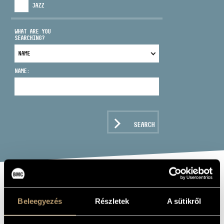
JAZZ
WHAT ARE YOU
SEARCHING?
ADDRESS
NAME:
EMAIL
infokozpont@bmc.hu
PHONE
SEARCH
OPENING HOURS
KURTÁG,
Beleegyezés
Részletek
A sütikről
GYÖRGY: WORKS