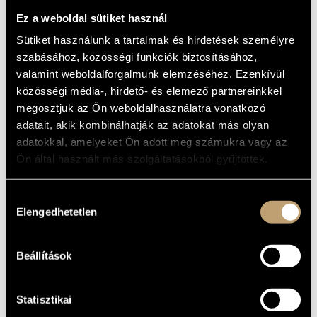
FOR SOPRANO
ARTIST DATABASE
Ez a weboldal sütiket használ
(KURTÁG GYÖRGY: MŰVEK SZOPRÁN
HANGRA)
Sütiket használunk a tartalmak és hirdetések személyre
COMPOSITION DATABASE
szabásához, közösségi funkciók biztosításához,
Album
MUSIC LIBRARY, ONLINE CATALOG
valamint weboldalforgalmunk elemzéséhez. Ezenkívül
BASIC DATA
közösségi média-, hirdető- és elemező partnereinkkel
megosztjuk az Ön weboldalhasználatra vonatkozó
Kurtág György
COMPOSERS
adatait, akik kombinálhatják az adatokat más olyan
Hungaroton
LABEL
adatokkal, amelyeket Ön adott meg számukra vagy az
HCD 31821
Ön által használt más szolgáltatásokból gyűjtöttek.
CATALOGUE
NO.
1998
DATE OF
Hozzájárulás
RELEASE
Elengedhetetlen
kiválasztása
More about the CD
DETAILS
Csengery Adrienne
PERFORMERS
Beállítások
Budapesti Kamarazenekar (Budapest Chamber Ensemble)
/
CONTRIBUTORS
Csontos Ferenc
/
Fábián Márta
/
Keller András
/
Kurtág
György
/
Mihály András
Statisztikai
Works: József Attila-Töredékek; Eszká - Emlékzaj; A boldogult
FURTHER