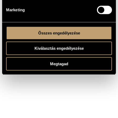
R. V. Truszova üzenetei; Jelenetek egy regényből; Búcsú
COMPOSERS,
WORKS
Marketing
Összes engedélyezése
Kiválasztás engedélyezése
Megtagad