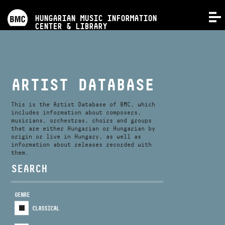
PROGRAMS
HUNGARIAN MUSIC INFORMATION
MENU
CENTER & LIBRARY
COMPETITIONS
TRAININGS
ARTIST DATABASE
RELEASES
This is the Artist Database of BMC, which
includes information about composers,
musicians, orchestras, choirs and groups
that are either Hungarian or Hungarian by
ABOUT US
origin or live in Hungary, as well as
information about releases recorded with
them.
CONTACT
SEARCH
GENRE
VIDEO GALLERY
CLASSICAL