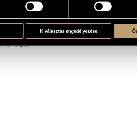
u.be/8o19RoD-w9s
RAPHY
DISCOGRAPHY
Kiválasztás engedélyezése
Ös
György
- composer