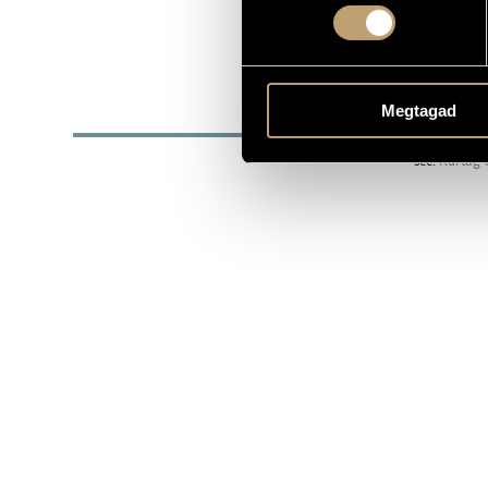
1926
DATE OF BIRTH
http://yout
WEB
BIOG
Megtagad
see:
Kurtág 