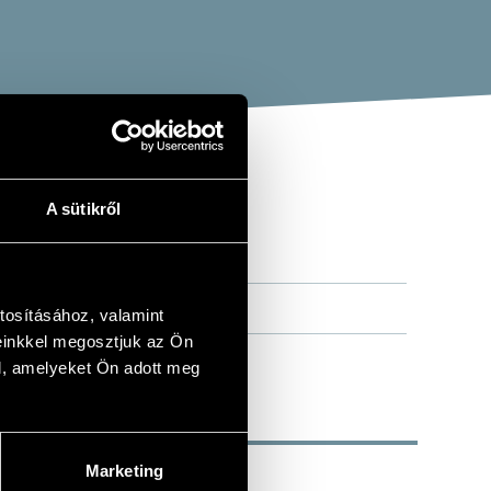
A sütikről
tosításához, valamint
einkkel megosztjuk az Ön
l, amelyeket Ön adott meg
Marketing