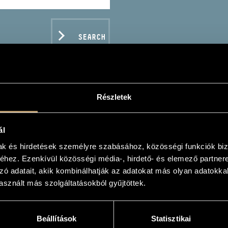
SEARCH
Részletek
TÁG GYÖRGY
ál
mak és hirdetések személyre szabásához, közösségi funkciók biz
hez. Ezenkívül közösségi média-, hirdető- és elemező partner
zó adatait, akik kombinálhatják az adatokat más olyan adatokka
sznált más szolgáltatásokból gyűjtöttek.
C DATA
Beállítások
Statisztikai