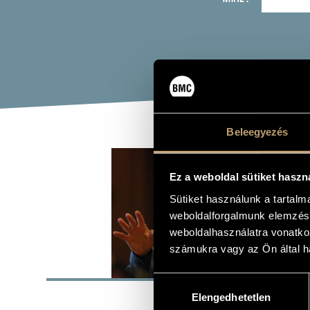
Beleegyezés
KUR
Ez a weboldal sütiket haszn
piano
Sütiket használunk a tartal
weboldalforgalmunk elemzésé
weboldalhasználatra vonatko
számukra vagy az Ön által ha
BASI
Hozzájárulás
Lugos
Elengedhetetlen
kiválasztása
PLACE OF BIRTH