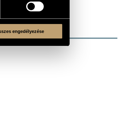
szes engedélyezése
Kulturális és Innovációs Minisztérium
Nemzeti Kulturális Alap
Ferencváros