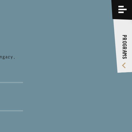
PROGRAMS
TRAININGS
PROGRAMS
ABOUT US
VIDEO GALLERY
ngary,