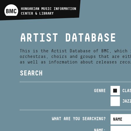
ARTIST DATABASE
HUNGARIAN MUSIC INFORMATION
CENTER & LIBRARY
COMPOSITION DATABASE
ARTIST DATABASE
MUSIC LIBRARY, ONLINE
CATALOG
This is the Artist Database of BMC, which 
orchestras, choirs and groups that are eit
as well as information about releases reco
SEARCH
GENRE
CLA
JAZ
WHAT ARE YOU SEARCHING?
NAME: