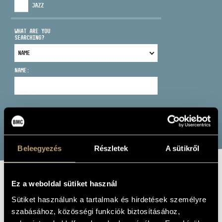
JAZZ
WHAT ARE YOU
SEARCHING?
ADDRESS
NAME:
EMAIL
infokozpont@bmc.hu
PHONE
SEARCH
OPENING HOURS
Beleegyezés
Részletek
A sütikről
Ez a weboldal sütiket használ
DAWN
Sütiket használunk a tartalmak és hirdetések személyre
(DERENGÉS)
szabásához, közösségi funkciók biztosításához,