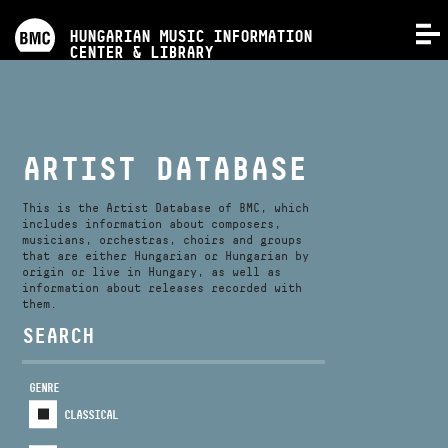
PROGRAMS
HUNGARIAN MUSIC INFORMATION
MENU
CENTER & LIBRARY
COMPETITIONS
TRAININGS
ARTIST DATABASE
RELEASES
This is the Artist Database of BMC, which
includes information about composers,
musicians, orchestras, choirs and groups
that are either Hungarian or Hungarian by
ABOUT US
origin or live in Hungary, as well as
information about releases recorded with
them.
CONTACT
SEARCH
GENRE
VIDEO GALLERY
CLASSICAL