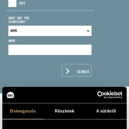
JAZZ
WHAT ARE YOU
SEARCHING?
ADDRESS
NAME:
EMAIL
infokozpont@bmc.hu
PHONE
SEARCH
OPENING HOURS
KOVÁTS GERGELY
Beleegyezés
Részletek
A sütikről
saxophone