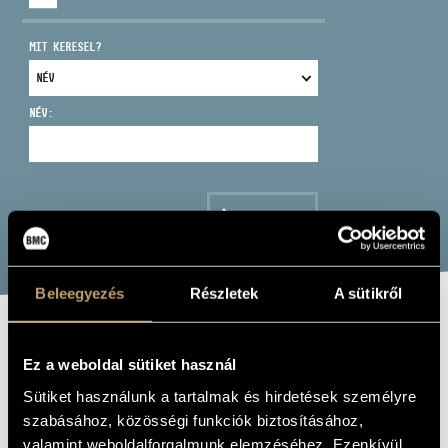
MIT KERESEL?
NÉV:
CÍM
EMAIL
infokozpont@bmc.hu
KERESÉS
TELEFON
Beleegyezés
Részletek
A sütikről
NYITVA TARTÁS
NOËL
Ez a weboldal sütiket használ
Sütiket használunk a tartalmak és hirdetések személyre
Album
szabásához, közösségi funkciók biztosításához,
valamint weboldalforgalmunk elemzéséhez. Ezenkívül