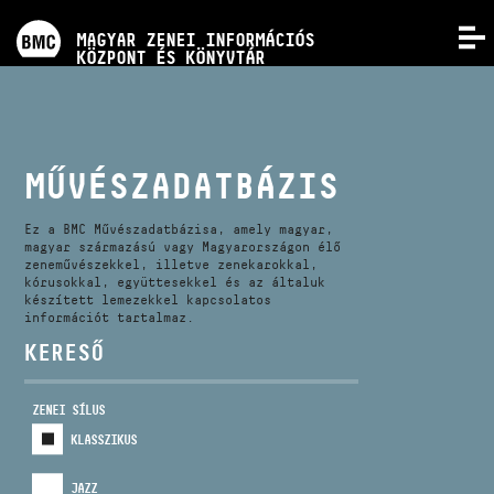
PROGRAMOK
MAGYAR ZENEI INFORMÁCIÓS
MENÜ
KÖZPONT ÉS KÖNYVTÁR
VERSENYEK
KÉPZÉSEK
MŰVÉSZADATBÁZIS
KIADVÁNYOK
Ez a BMC Művészadatbázisa, amely magyar,
magyar származású vagy Magyarországon élő
zeneművészekkel, illetve zenekarokkal,
kórusokkal, együttesekkel és az általuk
RÓLUNK
készített lemezekkel kapcsolatos
információt tartalmaz.
KERESŐ
KAPCSOLAT
ZENEI SÍLUS
VIDEÓ GALÉRIA
KLASSZIKUS
JAZZ