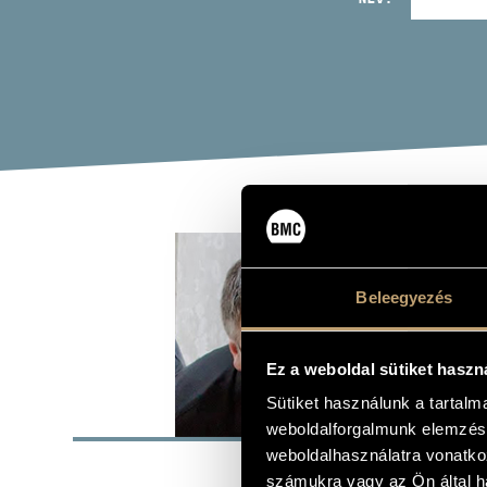
BOD
Beleegyezés
viola da gam
Ez a weboldal sütiket haszn
Sütiket használunk a tartal
ALAP
weboldalforgalmunk elemzésé
weboldalhasználatra vonatko
SZÜLETÉSI HELY
számukra vagy az Ön által ha