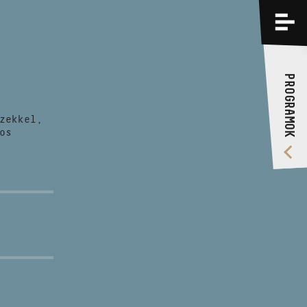
PROGRAMOK
KÉPZÉSEK
PROGRAMOK
RÓLUNK
zekkel,
VIDEÓ GALÉRIA
os