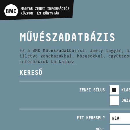
MŰVÉSZADATBÁZIS
MAGYAR ZENEI INFORMÁCIÓS
KÖZPONT ÉS KÖNYVTÁR
ZENEMŰ-ADATBÁZIS
MŰVÉSZADATBÁZIS
ZENEI KÖNYVTÁR, ONLINE
KATALÓGUS
Ez a BMC Művészadatbázisa, amely magyar, m
illetve zenekarokkal, kórusokkal, együttes
információt tartalmaz.
KERESŐ
ZENEI SÍLUS
KLA
JAZ
MIT KERESEL?
NÉV: