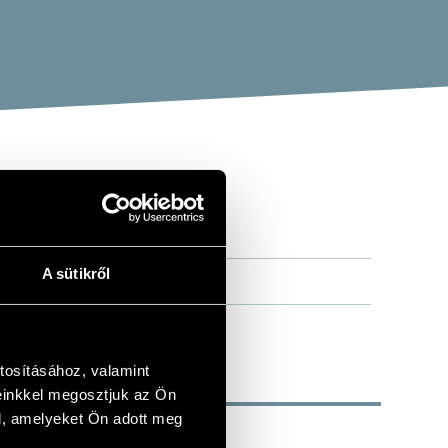
A sütikről
tosításához, valamint
einkkel megosztjuk az Ön
l, amelyeket Ön adott meg