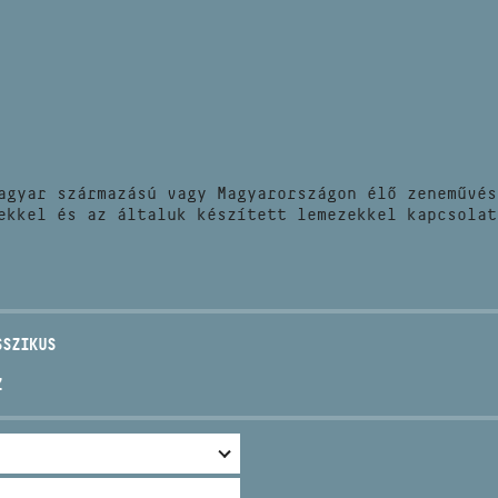
HÍREK
CÍM
VERSENYEK
EMAIL
infokozpont@bmc.hu
KIADVÁNYOK
TELEFON
agyar származású vagy Magyarországon élő zeneművés
KAPCSOLAT
ekkel és az általuk készített lemezekkel kapcsolat
NYITVA TARTÁS
SSZIKUS
Z