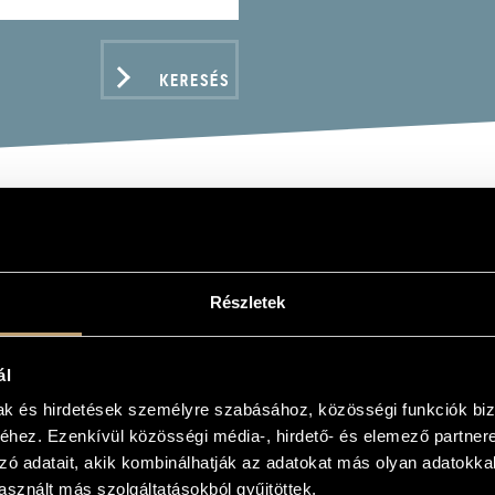
KERESÉS
ÓCZKY MIKLÓS
Részletek
ba, furulya, ének
ál
mak és hirdetések személyre szabásához, közösségi funkciók biz
ADATOK
hez. Ezenkívül közösségi média-, hirdető- és elemező partner
zó adatait, akik kombinálhatják az adatokat más olyan adatokka
sznált más szolgáltatásokból gyűjtöttek.