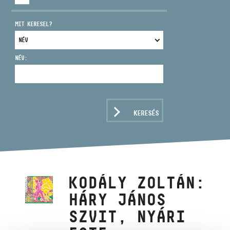
MIT KERESEL?
NÉV:
CÍM
EMAIL
infokozpont@bmc.hu
KERESÉS
TELEFON
NYITVA TARTÁS
KODÁLY ZOLTÁN:
HÁRY JÁNOS
SZVIT, NYÁRI