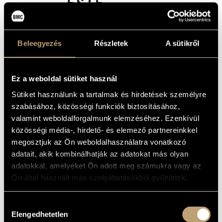
ESTE,
MŰVÉSZADATBÁZIS
FÖLSZÁLLOTT A
ZENEMŰ-ADATBÁZIS
PÁVA
Beleegyezés
Részletek
A sütikről
(VÁLTOZATOK
ZENEI KÖNYVTÁR, ONLINE KATALÓGUS
EGY MAGYAR
Ez a weboldal sütiket használ
NÉPDALRA)
Sütiket használunk a tartalmak és hirdetések személyre
(KODÁLY, ZOLTÁN: HÁRY JÁNOS-
szabásához, közösségi funkciók biztosításához,
SUITE, SUMMER EVENING,
VARIATIONS ON A HUNGARIAN FOLK
valamint weboldalforgalmunk elemzéséhez. Ezenkívül
SONG (THE PEACOCK))
közösségi média-, hirdető- és elemező partnereinkkel
Album
megosztjuk az Ön weboldalhasználatra vonatkozó
adatait, akik kombinálhatják az adatokat más olyan
ALAPADATOK
adatokkal, amelyeket Ön adott meg számukra vagy az
Ön által használt más szolgáltatásokból gyűjtöttek.
Kodály Zoltán
SZERZŐK
BMC Records
KIADÓ
Hozzájárulás
BMC CD 141
KATALÓGUSSZÁMA
Elengedhetetlen
kiválasztása