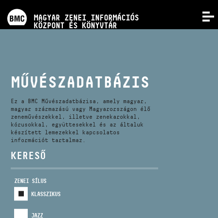
PROGRAMOK
MAGYAR ZENEI INFORMÁCIÓS
MENÜ
KÖZPONT ÉS KÖNYVTÁR
VERSENYEK
KÉPZÉSEK
MŰVÉSZADATBÁZIS
KIADVÁNYOK
Ez a BMC Művészadatbázisa, amely magyar,
magyar származású vagy Magyarországon élő
zeneművészekkel, illetve zenekarokkal,
kórusokkal, együttesekkel és az általuk
RÓLUNK
készített lemezekkel kapcsolatos
információt tartalmaz.
KERESŐ
KAPCSOLAT
ZENEI SÍLUS
VIDEÓ GALÉRIA
KLASSZIKUS
JAZZ