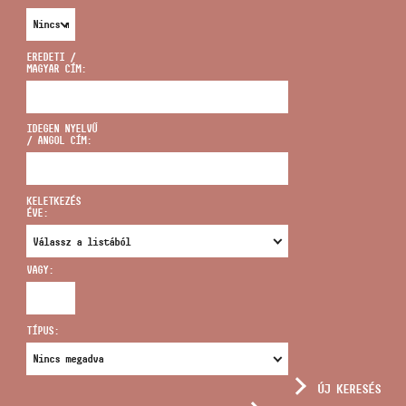
EREDETI /
MAGYAR CÍM:
CÍM
IDEGEN NYELVŰ
/ ANGOL CÍM:
EMAIL
infokozpont@bmc.hu
KELETKEZÉS
ÉVE:
TELEFON
VAGY:
NYITVA TARTÁS
TÍPUS:
ÚJ KERESÉS