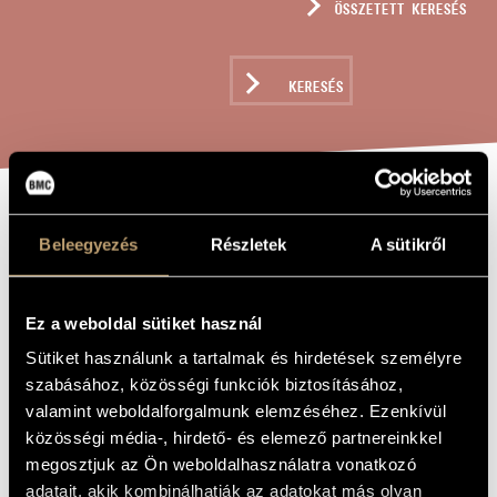
ÖSSZETETT KERESÉS
MŰVÉSZADATBÁZIS
ZENEMŰ-ADATBÁZIS
KERESÉS
ZENEI KÖNYVTÁR, ONLINE KATALÓGUS
NYÁRI ESTE
A MŰ CÍME
Beleegyezés
Részletek
A sütikről
Kodály Zoltán
ZENESZERZŐ
Ez a weboldal sütiket használ
Nyári este
EREDETI /
Sütiket használunk a tartalmak és hirdetések személyre
MAGYAR CÍM
szabásához, közösségi funkciók biztosításához,
Summer Evening / Sommerabend
IDEGEN
NYELVŰ /
valamint weboldalforgalmunk elemzéséhez. Ezenkívül
ANGOL CÍM
közösségi média-, hirdető- és elemező partnereinkkel
1906
A MŰ
megosztjuk az Ön weboldalhasználatra vonatkozó
KELETKEZÉSI
ÉVE
adatait, akik kombinálhatják az adatokat más olyan