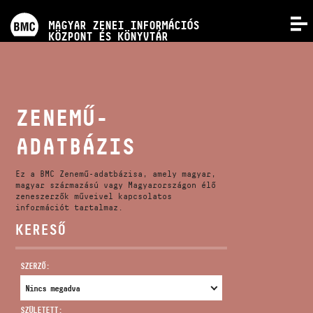
PROGRAMOK
MAGYAR ZENEI INFORMÁCIÓS
MENÜ
KÖZPONT ÉS KÖNYVTÁR
VERSENYEK
KÉPZÉSEK
ZENEMŰ-
ADATBÁZIS
KIADVÁNYOK
Ez a BMC Zenemű-adatbázisa, amely magyar,
RÓLUNK
magyar származású vagy Magyarországon élő
zeneszerzők műveivel kapcsolatos
információt tartalmaz.
KERESŐ
KAPCSOLAT
SZERZŐ:
VIDEÓ GALÉRIA
SZÜLETETT: