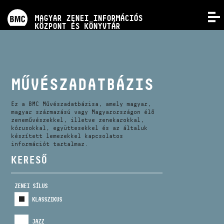
PROGRAMOK
MAGYAR ZENEI INFORMÁCIÓS
MENÜ
KÖZPONT ÉS KÖNYVTÁR
VERSENYEK
KÉPZÉSEK
MŰVÉSZADATBÁZIS
KIADVÁNYOK
Ez a BMC Művészadatbázisa, amely magyar,
magyar származású vagy Magyarországon élő
zeneművészekkel, illetve zenekarokkal,
kórusokkal, együttesekkel és az általuk
RÓLUNK
készített lemezekkel kapcsolatos
információt tartalmaz.
KERESŐ
KAPCSOLAT
ZENEI SÍLUS
VIDEÓ GALÉRIA
KLASSZIKUS
JAZZ