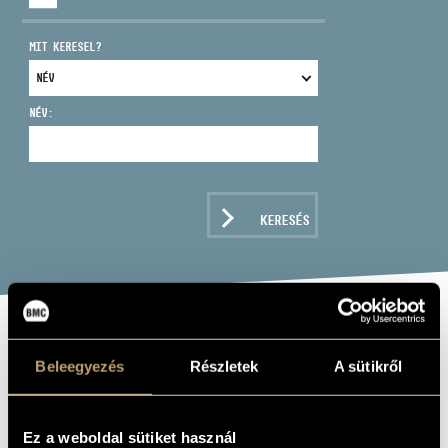
MIT KERESEL?
NÉV:
CÍM
EMAIL
infokozpont@bmc.hu
KERESÉS
TELEFON
NYITVA TARTÁS
THE SWINGING
Beleegyezés
Részletek
A sütikről
VIOLIN OF
CSABA DESEŐ
Ez a weboldal sütiket használ