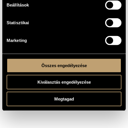
olyan művészekkel, mint Szabó Gábor, Tony Lakatos,
Beállítások
Krysztof Scieranski, Dave Samuels, Rainer Brüninghaus,
Zbigniew Namyslowski, László Attila, Szakcsi Lakatos Béla,
Dés László, Horváth Charlie, illetve LGT-s kollégái
szólólemezein is hallható.
Statisztikai
Solti János tizennégyszer részesült „Az év dobosa” szakmai
díjban (1977-91), nyolcszor pedig „Az év dobosa”
közönségdíjban. 1991-ben és 1992-ben is megkapta az
eMeRTon-díjat, 2000-ben pedig Hungaroton-életműdíjjal
tüntették ki. 2005-ben a Magyar Köztársasági Érdemrend
Marketing
lovagkeresztjét és az Artisjus Zenei Alapítvány díját vehette
át. 2008-ban Jávori Vilmos-emlékgyűrűt kapott, 2010-ben
kiemelkedő közreműködő-zenészi pályafutásáért Fonogram-
díjban, 2022-ben pedig ismét Artisjus Előadóművészi Díjban
részesült. Dzsesszzenei előadó-művészeti tevékenysége
elismeréseként Máté Péter-díjban részesült 2024-ben.
Összes engedélyezése
Kiválasztás engedélyezése
Megtagad