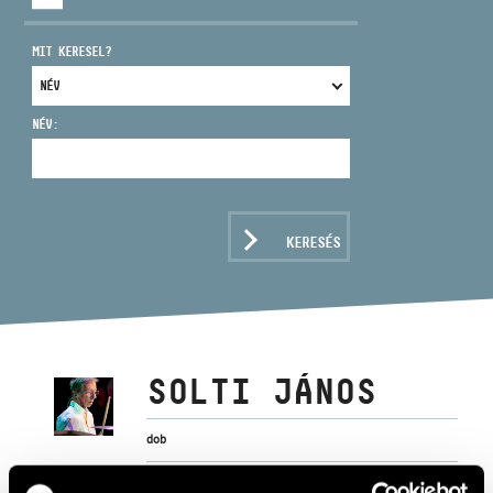
MIT KERESEL?
NÉV:
CÍM
EMAIL
infokozpont@bmc.hu
KERESÉS
TELEFON
NYITVA TARTÁS
SOLTI JÁNOS
dob