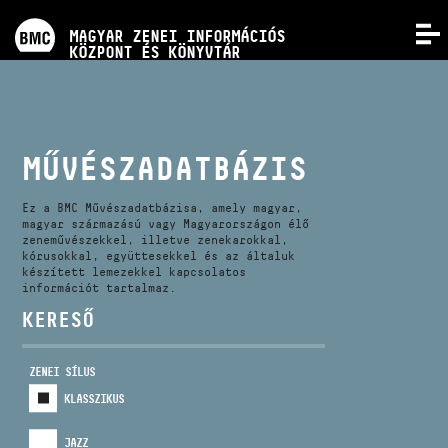
PROGRAMOK
MAGYAR ZENEI INFORMÁCIÓS
MENÜ
KÖZPONT ÉS KÖNYVTÁR
VERSENYEK
KÉPZÉSEK
MŰVÉSZADATBÁZIS
KIADVÁNYOK
Ez a BMC Művészadatbázisa, amely magyar,
magyar származású vagy Magyarországon élő
zeneművészekkel, illetve zenekarokkal,
kórusokkal, együttesekkel és az általuk
RÓLUNK
készített lemezekkel kapcsolatos
információt tartalmaz.
KERESŐ
KAPCSOLAT
ZENEI SÍLUS
VIDEÓ GALÉRIA
KLASSZIKUS
JAZZ