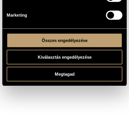
Versenyművek: Toccata concertante (1968-70),
Zongoraverseny no. 2. (1984-85), 25 kamaramű, 22 kórusmű és
18 szólóhangszerre komponált darab.
Marketing
Összes engedélyezése
Kiválasztás engedélyezése
Megtagad