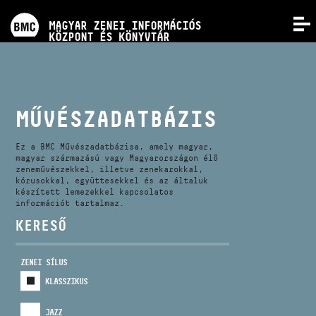
PROGRAMOK
MAGYAR ZENEI INFORMÁCIÓS
MENÜ
KÖZPONT ÉS KÖNYVTÁR
VERSENYEK
KÉPZÉSEK
MŰVÉSZADATBÁZIS
KIADVÁNYOK
Ez a BMC Művészadatbázisa, amely magyar,
magyar származású vagy Magyarországon élő
zeneművészekkel, illetve zenekarokkal,
kórusokkal, együttesekkel és az általuk
RÓLUNK
készített lemezekkel kapcsolatos
információt tartalmaz.
KERESŐ
KAPCSOLAT
ZENEI SÍLUS
VIDEÓ GALÉRIA
KLASSZIKUS
JAZZ