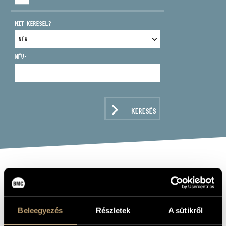
MIT KERESEL?
NÉV:
CÍM
EMAIL
infokozpont@bmc.hu
KERESÉS
TELEFON
NYITVA TARTÁS
KALMÁR LÁSZLÓ
Zeneszerző
Beleegyezés
Részletek
A sütikről