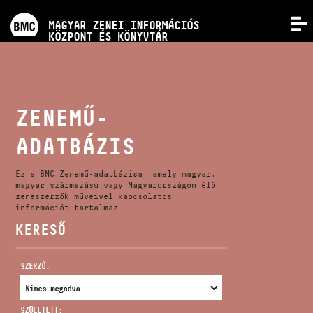
PROGRAMOK
MAGYAR ZENEI INFORMÁCIÓS
MENÜ
KÖZPONT ÉS KÖNYVTÁR
VERSENYEK
KÉPZÉSEK
ZENEMŰ-
ADATBÁZIS
KIADVÁNYOK
Ez a BMC Zenemű-adatbázisa, amely magyar,
RÓLUNK
magyar származású vagy Magyarországon élő
zeneszerzők műveivel kapcsolatos
információt tartalmaz.
KERESŐ
KAPCSOLAT
SZERZŐ:
VIDEÓ GALÉRIA
SZÜLETETT: