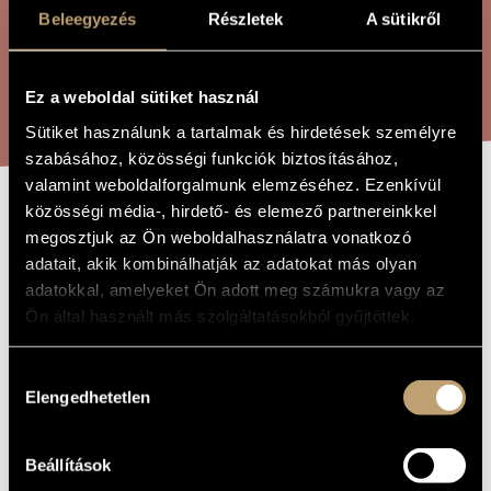
ÖSSZETETT KERESÉS
MŰVÉSZADATBÁZIS
Beleegyezés
Részletek
A sütikről
ZENEMŰ-ADATBÁZIS
KERESÉS
Ez a weboldal sütiket használ
ZENEI KÖNYVTÁR, ONLINE KATALÓGUS
Sütiket használunk a tartalmak és hirdetések személyre
szabásához, közösségi funkciók biztosításához,
valamint weboldalforgalmunk elemzéséhez. Ezenkívül
közösségi média-, hirdető- és elemező partnereinkkel
MONOLOGO
A MŰ CÍME
megosztjuk az Ön weboldalhasználatra vonatkozó
adatait, akik kombinálhatják az adatokat más olyan
adatokkal, amelyeket Ön adott meg számukra vagy az
Kalmár László
ZENESZERZŐ
Ön által használt más szolgáltatásokból gyűjtöttek.
Monologo
EREDETI /
MAGYAR CÍM
Hozzájárulás
Monologo
IDEGEN
Elengedhetetlen
kiválasztása
NYELVŰ /
ANGOL CÍM
Gitárra
ALCÍM
Beállítások
Szólóhangszerre
TÍPUS